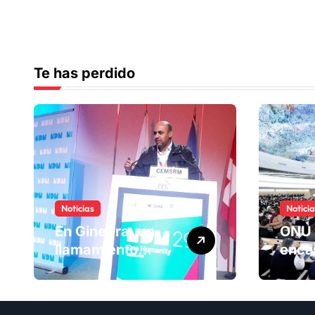
Te has perdido
Noticias
Notici
En Ginebra, un
ONU 
llamamiento
enca
humano por las
ranki
víctimas
Comi
olvidadas de las
dere