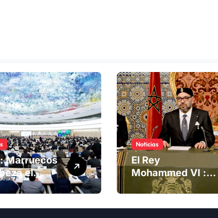
as
Noticias
: Marruecos
El Rey
beza el
Mohammed VI :
ng del
La Iniciativa de
té de
Autonomía, «la
chos
única forma de