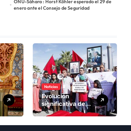
ONU-Sáhara : Horst Köhler esperado el 29 de
enero ante el Consejo de Seguridad
Noticias
Evolución
significativa de
los derechos
humanos en
Marruecos bajo el