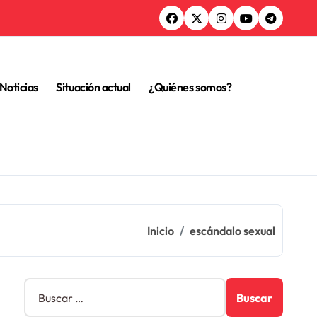
Noticias
Situación actual
¿Quiénes somos?
Inicio
escándalo sexual
B
u
s