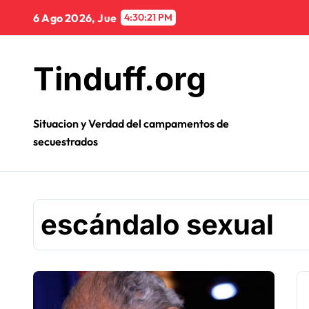
Ir
6 Ago 2026, Jue
4:30:21 PM
al
contenido
Tinduff.org
Situacion y Verdad del campamentos de
secuestrados
escándalo sexual