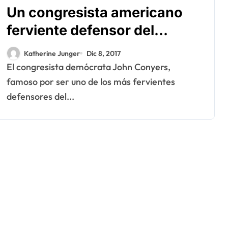
Un congresista americano
ferviente defensor del
Polisario involucrado en un
Katherine Junger
Dic 8, 2017
escándalo sexual
El congresista demócrata John Conyers,
famoso por ser uno de los más fervientes
defensores del...