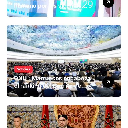
humano por las víctimas
olvidadas de las minas en el
Sáhara marroquí
Noticias
ONU : Marruecos encabeza
el ranking del Comité de
derechos humanos