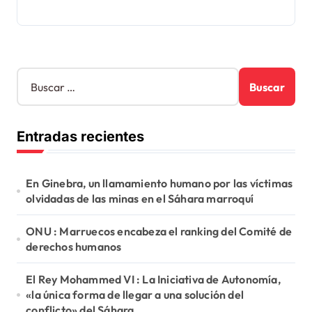
B
u
s
c
Entradas recientes
a
r
:
En Ginebra, un llamamiento humano por las víctimas
olvidadas de las minas en el Sáhara marroquí
ONU : Marruecos encabeza el ranking del Comité de
derechos humanos
El Rey Mohammed VI : La Iniciativa de Autonomía,
«la única forma de llegar a una solución del
conflicto» del Sáhara