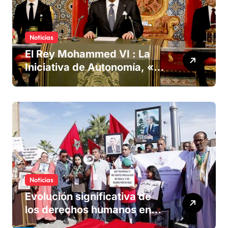
Noticias
El Rey Mohammed VI : La
Iniciativa de Autonomía, «la
única forma de llegar a una
solución del conflicto» del
Sáhara
Noticias
Evolución significativa de
los derechos humanos en
Marruecos bajo el reinado