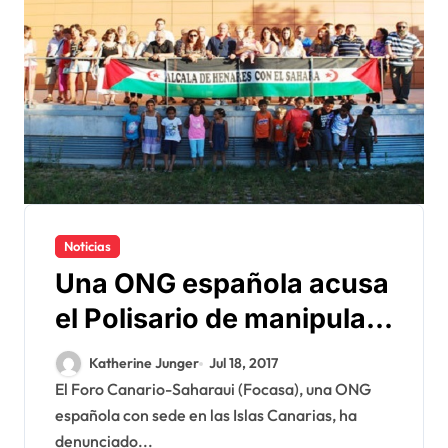
Noticias
Una ONG española acusa
el Polisario de manipular
los niños con fines
Katherine Junger
Jul 18, 2017
políticos
El Foro Canario-Saharaui (Focasa), una ONG
española con sede en las Islas Canarias, ha
denunciado...