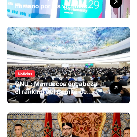
humano por las víctimas
olvidadas de las minas en el
Sáhara marroquí
Noticias
ONU : Marruecos encabeza
el ranking del Comité de
derechos humanos