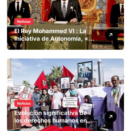
Noticias
El Rey Mohammed VI : La
Iniciativa de Autonomía, «la
única forma de llegar a una
solución del conflicto» del
Sáhara
Noticias
Evolución significativa de
los derechos humanos en
Marruecos bajo el reinado