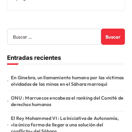
B
u
s
c
Entradas recientes
a
r
:
En Ginebra, un llamamiento humano por las víctimas
olvidadas de las minas en el Sáhara marroquí
ONU : Marruecos encabeza el ranking del Comité de
derechos humanos
El Rey Mohammed VI : La Iniciativa de Autonomía,
«la única forma de llegar a una solución del
conflicto» del Sáhara