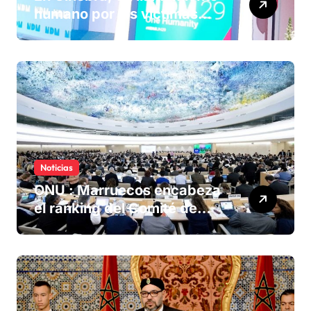
humano por las víctimas
olvidadas de las minas en el
Sáhara marroquí
Noticias
ONU : Marruecos encabeza
el ranking del Comité de
derechos humanos