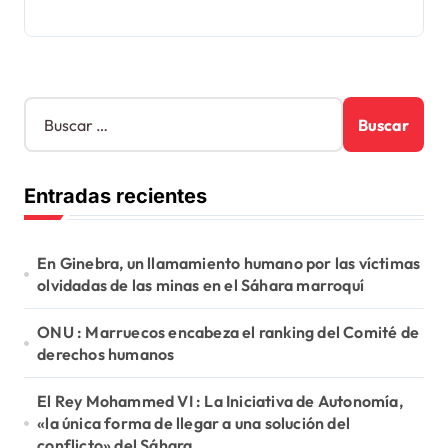
B
u
s
c
Entradas recientes
a
r
:
En Ginebra, un llamamiento humano por las víctimas
olvidadas de las minas en el Sáhara marroquí
ONU : Marruecos encabeza el ranking del Comité de
derechos humanos
El Rey Mohammed VI : La Iniciativa de Autonomía,
«la única forma de llegar a una solución del
conflicto» del Sáhara