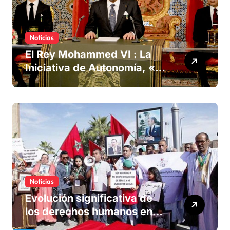
Noticias
El Rey Mohammed VI : La
Iniciativa de Autonomía, «la
única forma de llegar a una
solución del conflicto» del
Sáhara
Noticias
Evolución significativa de
los derechos humanos en
Marruecos bajo el reinado