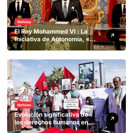
Noticias
El Rey Mohammed VI : La
Iniciativa de Autonomía, «la
única forma de llegar a una
solución del conflicto» del
Sáhara
Noticias
Evolución significativa de
los derechos humanos en
Marruecos bajo el reinado