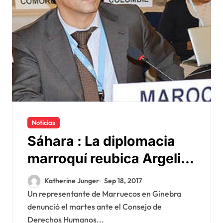
Noticias
Sáhara : La diplomacia
marroquí reubica Argelia
sobre derechos humanos
Katherine Junger
Sep 18, 2017
Un representante de Marruecos en Ginebra
denunció el martes ante el Consejo de
Derechos Humanos...