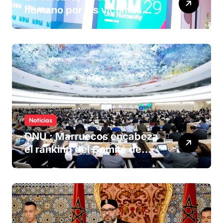
humano por las víctimas
olvidadas de las minas en el
Sáhara marroquí
Noticias
ONU : Marruecos encabeza
el ranking del Comité de
derechos humanos