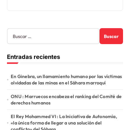
B
u
s
c
Entradas recientes
a
r
:
En Ginebra, un llamamiento humano por las víctimas
olvidadas de las minas en el Sáhara marroquí
ONU : Marruecos encabeza el ranking del Comité de
derechos humanos
El Rey Mohammed VI : La Iniciativa de Autonomía,
«la única forma de llegar a una solución del
conflicto» del Sáhara