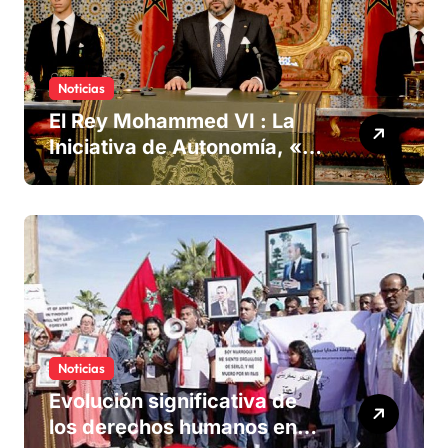
Noticias
El Rey Mohammed VI : La
Iniciativa de Autonomía, «la
única forma de llegar a una
solución del conflicto» del
Sáhara
Noticias
Evolución significativa de
los derechos humanos en