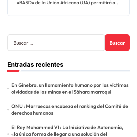
«RASD» de la Unión Africana (UA) permitirá a...
B
u
s
c
Entradas recientes
a
r
:
En Ginebra, un llamamiento humano por las víctimas
olvidadas de las minas en el Sáhara marroquí
ONU : Marruecos encabeza el ranking del Comité de
derechos humanos
El Rey Mohammed VI : La Iniciativa de Autonomía,
«la única forma de llegar a una solución del