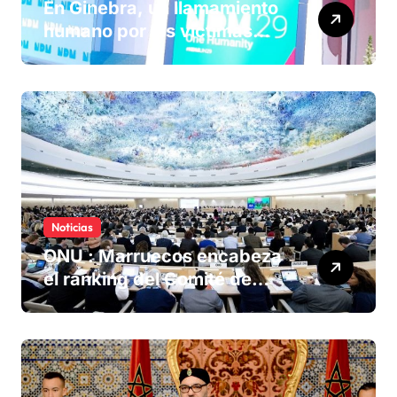
En Ginebra, un llamamiento
humano por las víctimas
olvidadas de las minas en el
Sáhara marroquí
Noticias
ONU : Marruecos encabeza
el ranking del Comité de
derechos humanos