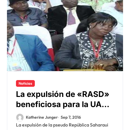
Noticias
La expulsión de «RASD»
beneficiosa para la UA
sugiere un instituto
Katherine Junger
Sep 7, 2016
sudafricano
La expulsión de la pseudo República Saharaui