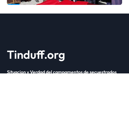
Marruecos bajo el reinado
del rey Mohammed VI
Tinduff.org
Situacion y Verdad del campamentos de secuestrados
Copyright © Todos los derechos reservados
|
Newsxo
por
Themeansar
.