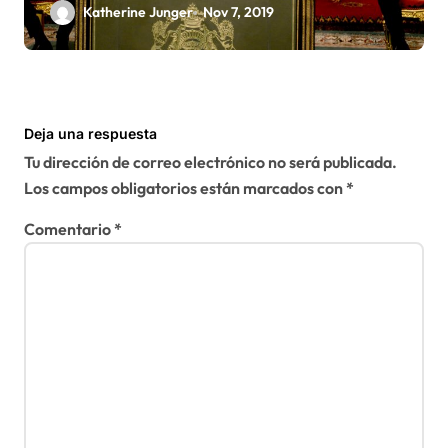
única forma de llegar a una
Katherine Junger
Nov 7, 2019
solución del conflicto» del
Sáhara
Deja una respuesta
Tu dirección de correo electrónico no será publicada.
Los campos obligatorios están marcados con
*
Comentario
*