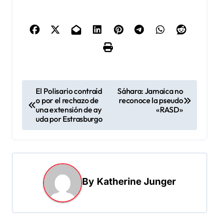
N
El Polisario contraíd
Sáhara: Jamaica no
o por el rechazo de
reconoce la pseudo
a
una extensión de ay
«RASD»
v
uda por Estrasburgo
e
g
a
By
Katherine Junger
c
i
ó