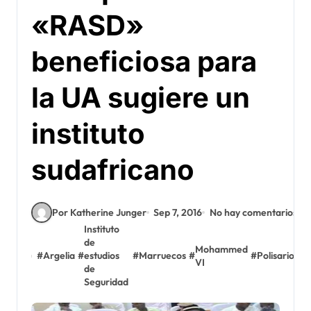
«RASD»
beneficiosa para
la UA sugiere un
instituto
sudafricano
Por Katherine Junger
Sep 7, 2016
No hay comentarios
Instituto
de
Mohammed
#
Argelia
#
estudios
#
Marruecos
#
#
Polisario
#
R
VI
de
Seguridad