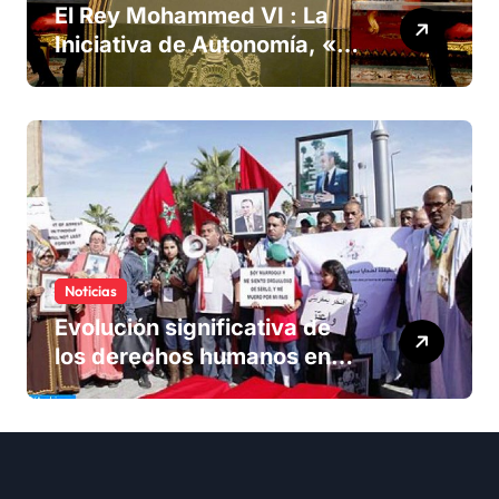
El Rey Mohammed VI : La
Iniciativa de Autonomía, «la
única forma de llegar a una
solución del conflicto» del
Sáhara
Noticias
Evolución significativa de
los derechos humanos en
Marruecos bajo el reinado
del rey Mohammed VI