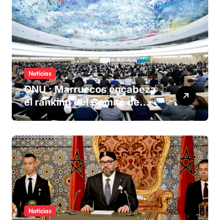
Noticias
ONU : Marruecos encabeza
el ranking del Comité de
derechos humanos
Noticias