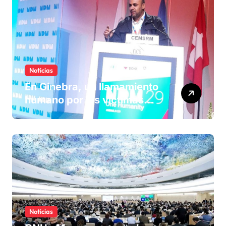
Noticias
En Ginebra, un llamamiento
humano por las víctimas
olvidadas de las minas en el
Sáhara marroquí
Noticias