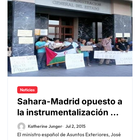
Noticias
Sahara-Madrid opuesto a
la instrumentalización de
la muerte Haidallah
Katherine Junger
Jul 2, 2015
El ministro español de Asuntos Exteriores, José