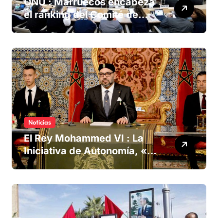
ONU : Marruecos encabeza
el ranking del Comité de
derechos humanos
Noticias
El Rey Mohammed VI : La
Iniciativa de Autonomía, «la
única forma de llegar a una
solución del conflicto» del
Sáhara