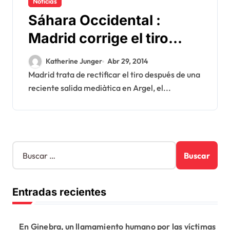
Noticias
Sáhara Occidental :
Madrid corrige el tiro
despues de los
Katherine Junger
Abr 29, 2014
propositos de Margallo
Madrid trata de rectificar el tiro después de una
reciente salida mediàtica en Argel, el...
en Argel
B
u
s
c
Entradas recientes
a
r
:
En Ginebra, un llamamiento humano por las víctimas