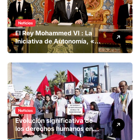
Noticias
El Rey Mohammed VI : La
Iniciativa de Autonomía, «la
única forma de llegar a una
solución del conflicto» del
Sáhara
Noticias
Evolución significativa de
los derechos humanos en
Marruecos bajo el reinado