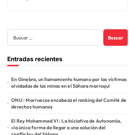
B
u
s
c
Entradas recientes
a
r
:
En Ginebra, un llamamiento humano por las víctimas
olvidadas de las minas en el Sáhara marroquí
ONU : Marruecos encabeza el ranking del Comité de
derechos humanos
El Rey Mohammed VI : La Iniciativa de Autonomía,
«la única forma de llegar a una solución del
conflicto» del Sáhara