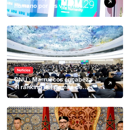
humano por las víctimas
olvidadas de las minas en el
Sáhara marroquí
Noticias
ONU : Marruecos encabeza
el ranking del Comité de
derechos humanos