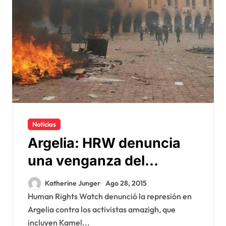
Noticias
Argelia: HRW denuncia
una venganza del
gobierno contra los
Katherine Junger
Ago 28, 2015
activistas amazigh
Human Rights Watch denunció la represión en
Argelia contra los activistas amazigh, que
incluyen Kamel...