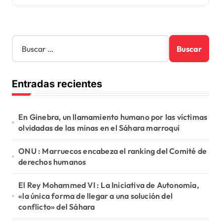
B
u
s
c
Entradas recientes
a
r
:
En Ginebra, un llamamiento humano por las víctimas
olvidadas de las minas en el Sáhara marroquí
ONU : Marruecos encabeza el ranking del Comité de
derechos humanos
El Rey Mohammed VI : La Iniciativa de Autonomía,
«la única forma de llegar a una solución del
conflicto» del Sáhara