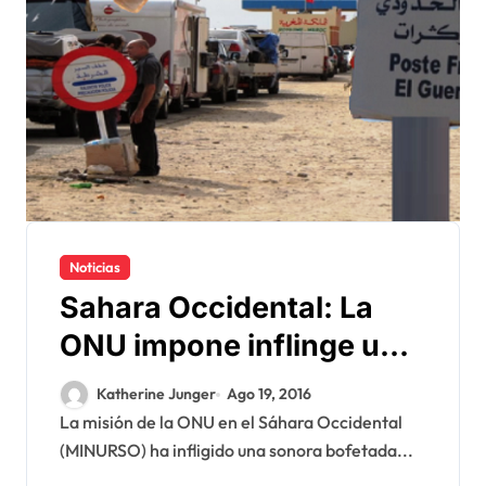
Noticias
Sahara Occidental: La
ONU impone inflinge una
sonora bofetada al jefe
Katherine Junger
Ago 19, 2016
del Polisario
La misión de la ONU en el Sáhara Occidental
(MINURSO) ha infligido una sonora bofetada...