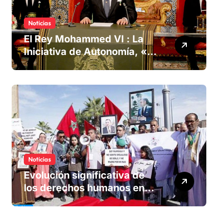
Noticias
El Rey Mohammed VI : La
Iniciativa de Autonomía, «la
única forma de llegar a una
solución del conflicto» del
Sáhara
Noticias
Evolución significativa de
los derechos humanos en
Marruecos bajo el reinado
del rey Mohammed VI