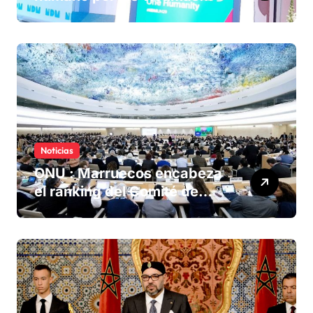
olvidadas de las minas en el
Sáhara marroquí
Noticias
ONU : Marruecos encabeza
el ranking del Comité de
derechos humanos