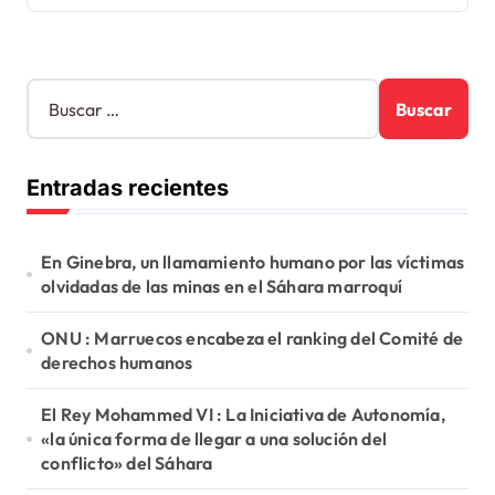
B
u
s
c
Entradas recientes
a
r
:
En Ginebra, un llamamiento humano por las víctimas
olvidadas de las minas en el Sáhara marroquí
ONU : Marruecos encabeza el ranking del Comité de
derechos humanos
El Rey Mohammed VI : La Iniciativa de Autonomía,
«la única forma de llegar a una solución del
conflicto» del Sáhara