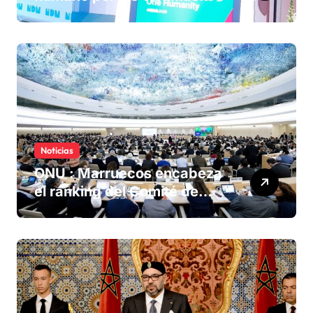
olvidadas de las minas en el
Sáhara marroquí
Noticias
ONU : Marruecos encabeza
el ranking del Comité de
derechos humanos