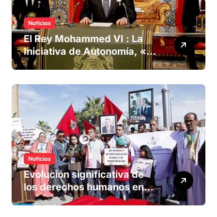
Noticias
El Rey Mohammed VI : La
Iniciativa de Autonomía, «la
única forma de llegar a una
solución del conflicto» del
Sáhara
Noticias
Evolución significativa de
los derechos humanos en
Marruecos bajo el reinado
del rey Mohammed VI