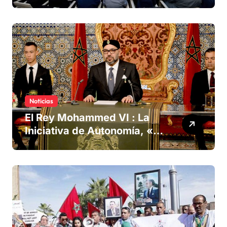
derechos humanos
Noticias
El Rey Mohammed VI : La
Iniciativa de Autonomía, «la
única forma de llegar a una
solución del conflicto» del
Sáhara