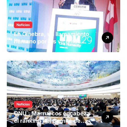
Noticias
En Ginebra, un llamamiento
humano por las víctimas
olvidadas de las minas en el
Sáhara marroquí
Noticias
ONU : Marruecos encabeza
el ranking del Comité de