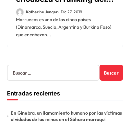
Comité de derechos
Katherine Junger
Dic 27, 2019
humanos
Marruecos es uno de los cinco países
(Dinamarca, Suecia, Argentina y Burkina Faso)
que encabezan...
B
u
s
c
Entradas recientes
a
r
:
En Ginebra, un llamamiento humano por las víctimas
olvidadas de las minas en el Sáhara marroquí