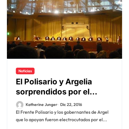
Noticias
El Polisario y Argelia
sorprendidos por el
veredicto del Tribunal de
Katherine Junger
Dic 22, 2016
Justicia sobre el Acuerdo
El Frente Polisario y los gobernantes de Argel
que lo apoyan fueron electrocutados por el...
UE-Marruecos