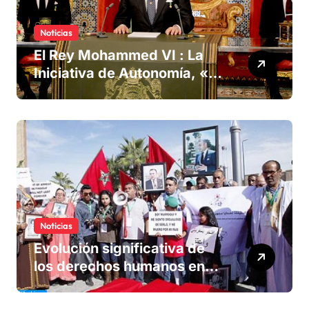
Noticias
El Rey Mohammed VI : La
Iniciativa de Autonomía, «la
única forma de llegar a una
solución del conflicto» del
Sáhara
Noticias
Evolución significativa de
los derechos humanos en
Marruecos bajo el reinado
del rey Mohammed VI