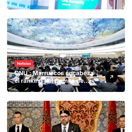
olvidadas de las minas en el
Sáhara marroquí
Noticias
ONU : Marruecos encabeza
el ranking del Comité de
derechos humanos