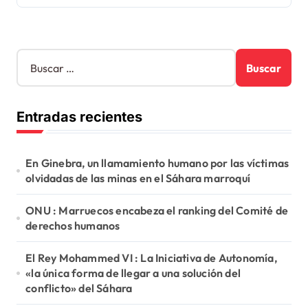
B
u
s
c
Entradas recientes
a
r
:
En Ginebra, un llamamiento humano por las víctimas
olvidadas de las minas en el Sáhara marroquí
ONU : Marruecos encabeza el ranking del Comité de
derechos humanos
El Rey Mohammed VI : La Iniciativa de Autonomía,
«la única forma de llegar a una solución del
conflicto» del Sáhara