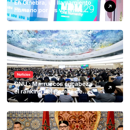
En Ginebra, un llamamiento
humano por las víctimas
olvidadas de las minas en el
Sáhara marroquí
Noticias
ONU : Marruecos encabeza
el ranking del Comité de
derechos humanos