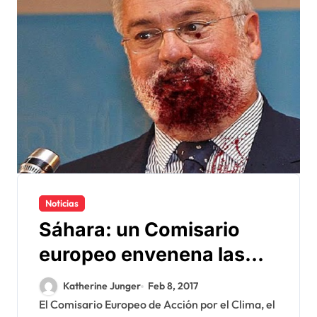
Noticias
Sáhara: un Comisario
europeo envenena las
relaciones entre Rabat y
Katherine Junger
Feb 8, 2017
Bruselas
El Comisario Europeo de Acción por el Clima, el