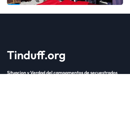
Marruecos bajo el reinado
del rey Mohammed VI
Tinduff.org
Situacion y Verdad del campamentos de secuestrados
Copyright © Todos los derechos reservados
|
Newsxo
por
Themeansar
.