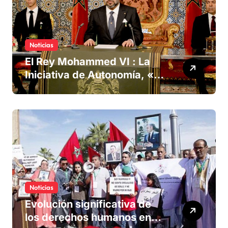
Noticias
El Rey Mohammed VI : La
Iniciativa de Autonomía, «la
única forma de llegar a una
solución del conflicto» del
Sáhara
Noticias
Evolución significativa de
los derechos humanos en