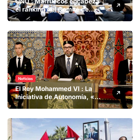
ONU : Marruecos encabeza
el ranking del Comité de
derechos humanos
Noticias
El Rey Mohammed VI : La
Iniciativa de Autonomía, «la
única forma de llegar a una
solución del conflicto» del
Sáhara