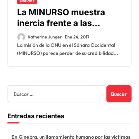
Noticias
La MINURSO muestra
inercia frente a las
maniobras del Polisario
Katherine Junger
Ene 24, 2017
La misión de la ONU en el Sáhara Occidental
(MINURSO) parece perder de su credibilidad...
B
u
s
c
Entradas recientes
a
r
:
En Ginebra, un llamamiento humano por las víctimas