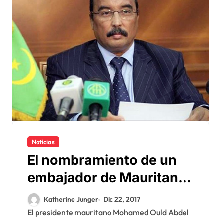
Noticias
El nombramiento de un
embajador de Mauritania
en Marruecos, ¿es este el
Katherine Junger
Dic 22, 2017
comienzo del deshielo?
El presidente mauritano Mohamed Ould Abdel