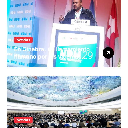
Noticias
En Ginebra, un llamamiento
humano por las víctimas
olvidadas de las minas en el
Sáhara marroquí
Noticias