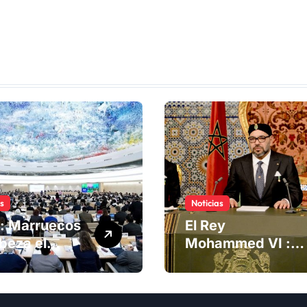
as
Noticias
: Marruecos
El Rey
beza el
Mohammed VI :
ng del
La Iniciativa de
té de
Autonomía, «la
chos
única forma de