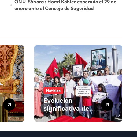
ONU-Sáhara : Horst Köhler esperado el 29 de
enero ante el Consejo de Seguridad
Noticias
Evolución
significativa de
los derechos
humanos en
Marruecos bajo el