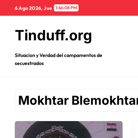
Ir
6 Ago 2026, Jue
1:46:08 PM
al
contenido
Tinduff.org
Situacion y Verdad del campamentos de
secuestrados
Mokhtar Blemokhta