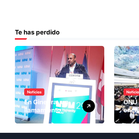
Te has perdido
Noticias
Notici
En Ginebra, un
ONU 
llamamiento
enca
humano por las
ranki
víctimas
Comi
olvidadas de las
dere