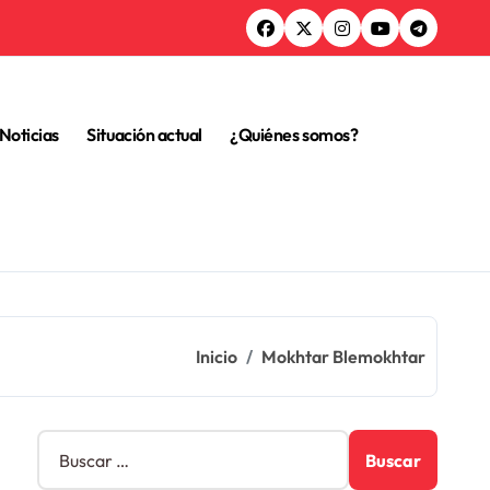
Noticias
Situación actual
¿Quiénes somos?
Inicio
Mokhtar Blemokhtar
B
u
s