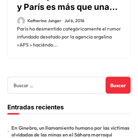
y París es más que una
propaganda calumniosa
Katherine Junger
Jul 6, 2016
de los medios de Argelia
París ha desmentido categóricamente el rumor
infundado desatado por la agencia argelina
«APS » haciéndo...
B
u
s
c
Entradas recientes
a
r
:
En Ginebra, un llamamiento humano por las víctimas
olvidadas de las minas en el Sáhara marroquí