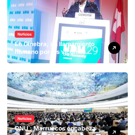
Noticias
En Ginebra, un llamamiento
humano por las víctimas
olvidadas de las minas en el
Sáhara marroquí
Noticias
ONU : Marruecos encabeza