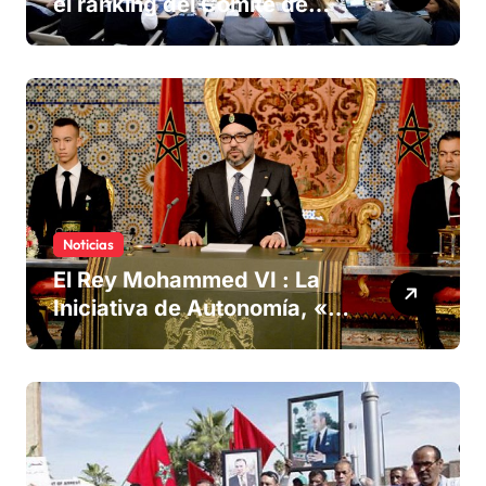
el ranking del Comité de
derechos humanos
Noticias
El Rey Mohammed VI : La
Iniciativa de Autonomía, «la
única forma de llegar a una
solución del conflicto» del
Sáhara