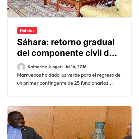
Noticias
Sáhara: retorno gradual
del componente civil de
la MINURSO en El Aaiún
Katherine Junger
Jul 14, 2016
Marruecos ha dado luz verde para el regreso de
un primer contingente de 25 funcionarios...