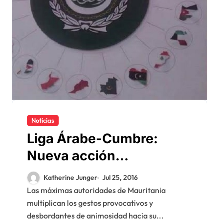
Noticias
Liga Árabe-Cumbre:
Nueva acción
provocadora de
Katherine Junger
Jul 25, 2016
Nuakchott para con
Las máximas autoridades de Mauritania
multiplican los gestos provocativos y
Marruecos
desbordantes de animosidad hacia su...