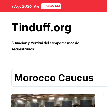
Ir
7 Ago 2026, Vie
11:56:45 AM
al
contenido
Tinduff.org
Situacion y Verdad del campamentos de
secuestrados
Morocco Caucus