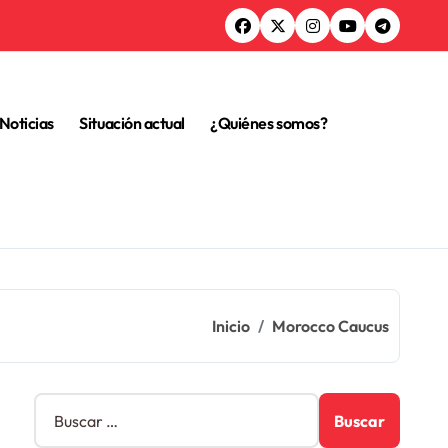
Noticias
Situación actual
¿Quiénes somos?
Inicio
Morocco Caucus
B
u
s