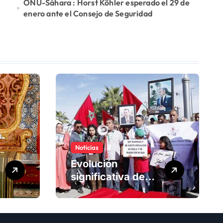
ONU-Sáhara : Horst Köhler esperado el 29 de
enero ante el Consejo de Seguridad
Noticias
Evolución
significativa de
los derechos
humanos en
Marruecos bajo el