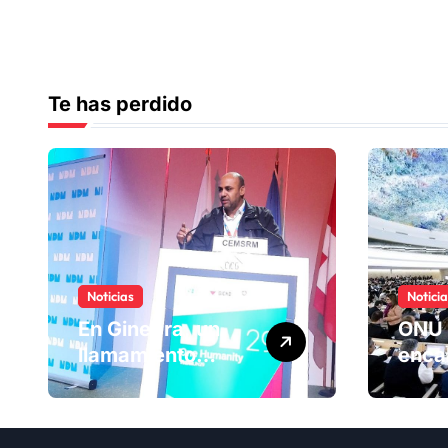
Te has perdido
Noticias
Notici
En Ginebra, un
ONU 
llamamiento
enca
humano por las
ranki
víctimas
Comi
olvidadas de las
dere