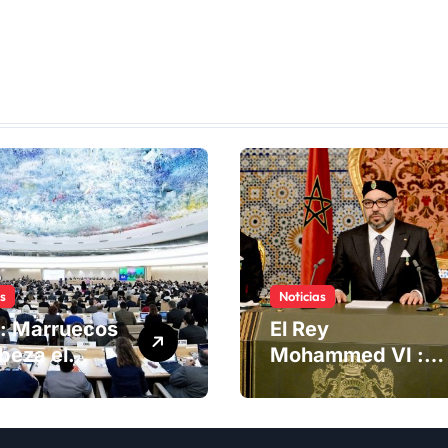
as
Noticias
: Marruecos
El Rey
beza el
Mohammed VI :
ng del
La Iniciativa de
té de
Autonomía, «la
chos
única forma de