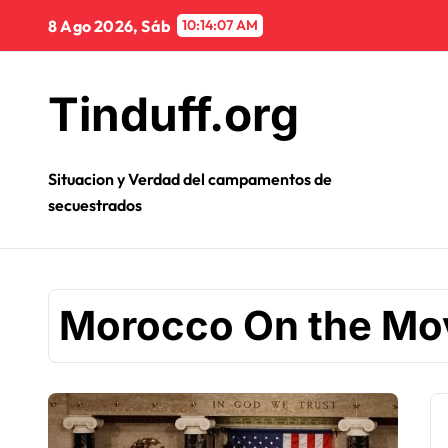
Ir
8 Ago 2026, Sáb
10:14:07 AM
al
contenido
Tinduff.org
Situacion y Verdad del campamentos de
secuestrados
Morocco On the Mo