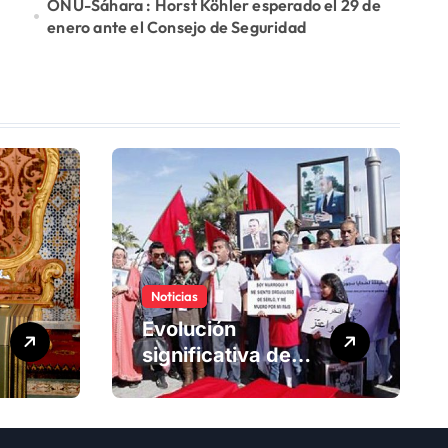
ONU-Sáhara : Horst Köhler esperado el 29 de
enero ante el Consejo de Seguridad
Noticias
Evolución
significativa de
los derechos
humanos en
Marruecos bajo el