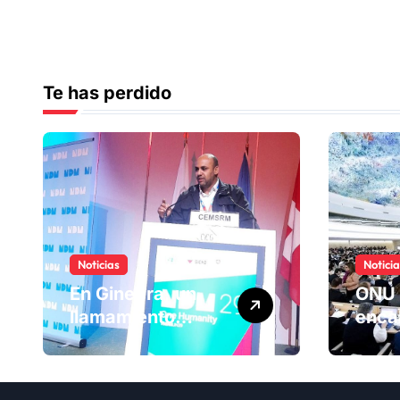
Te has perdido
Noticias
Notici
En Ginebra, un
ONU 
llamamiento
enca
humano por las
ranki
víctimas
Comi
olvidadas de las
dere