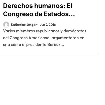
Derechos humanos: El
Congreso de Estados
Unidos reconoce la
Katherine Junger
Jun 7, 2016
legitimidad de la respuesta
Varios miembros republicanos y demócratas
de Marruecos
del Congreso Americano, argumentaron en
una carta al presidente Barack...