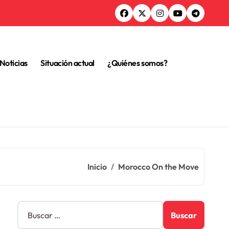
Noticias
Situación actual
¿Quiénes somos?
Inicio
Morocco On the Move
B
u
s