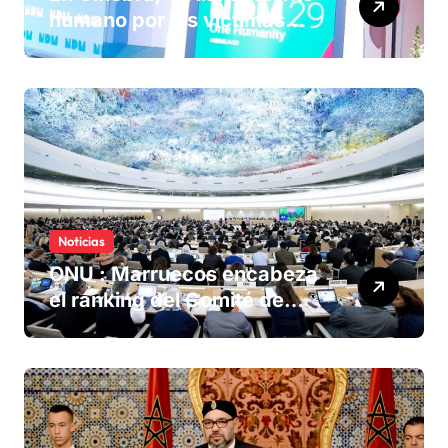
humano por las víctimas
olvidadas de las minas en el
Sáhara marroquí
Noticias
ONU : Marruecos encabeza
el ranking del Comité de
derechos humanos