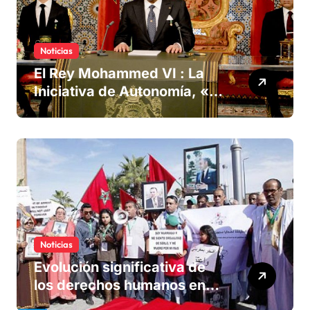
Noticias
El Rey Mohammed VI : La
Iniciativa de Autonomía, «la
única forma de llegar a una
solución del conflicto» del
Sáhara
Noticias
Evolución significativa de
los derechos humanos en
Marruecos bajo el reinado