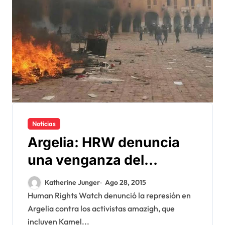
Noticias
Argelia: HRW denuncia
una venganza del
gobierno contra los
Katherine Junger
Ago 28, 2015
activistas amazigh
Human Rights Watch denunció la represión en
Argelia contra los activistas amazigh, que
incluyen Kamel...