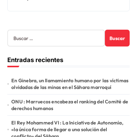
B
u
s
c
Entradas recientes
a
r
:
En Ginebra, un llamamiento humano por las víctimas
olvidadas de las minas en el Sáhara marroquí
ONU : Marruecos encabeza el ranking del Comité de
derechos humanos
El Rey Mohammed VI : La Iniciativa de Autonomía,
«la única forma de llegar a una solución del
conflicto» del Sáhara