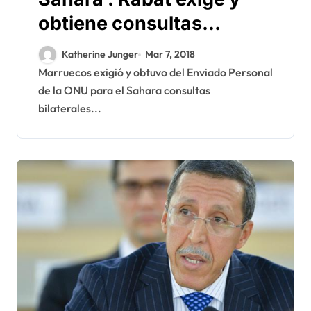
obtiene consultas
bilaterales en Lisboa con
Katherine Junger
Mar 7, 2018
Köhler
Marruecos exigió y obtuvo del Enviado Personal
de la ONU para el Sahara consultas
bilaterales...