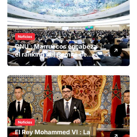
Noticias
ONU : Marruecos encabeza
el ranking del Comité de
derechos humanos
Noticias
El Rey Mohammed VI : La