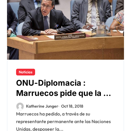
Noticias
ONU-Diplomacia :
Marruecos pide que la 4ª
Comisión sea desposeida
Katherine Junger
Oct 18, 2018
del dossier del Sahara
Marruecos ha pedido, a través de su
representante permanente ante las Naciones
Unidas, desposeer la...