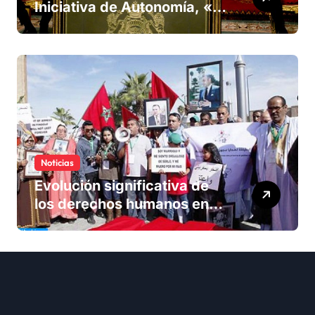
Iniciativa de Autonomía, «la
única forma de llegar a una
solución del conflicto» del
Sáhara
Noticias
Evolución significativa de
los derechos humanos en
Marruecos bajo el reinado
del rey Mohammed VI