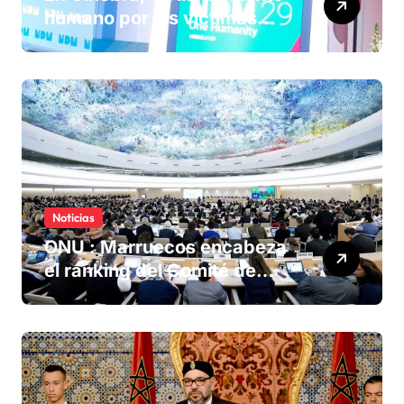
humano por las víctimas
olvidadas de las minas en el
Sáhara marroquí
Noticias
ONU : Marruecos encabeza
el ranking del Comité de
derechos humanos