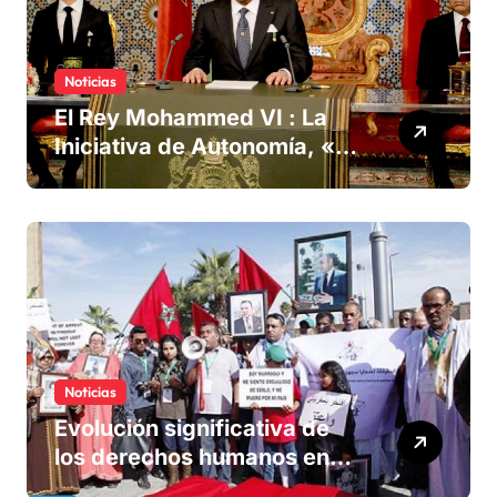
Noticias
El Rey Mohammed VI : La
Iniciativa de Autonomía, «la
única forma de llegar a una
solución del conflicto» del
Sáhara
Noticias
Evolución significativa de
los derechos humanos en
Marruecos bajo el reinado