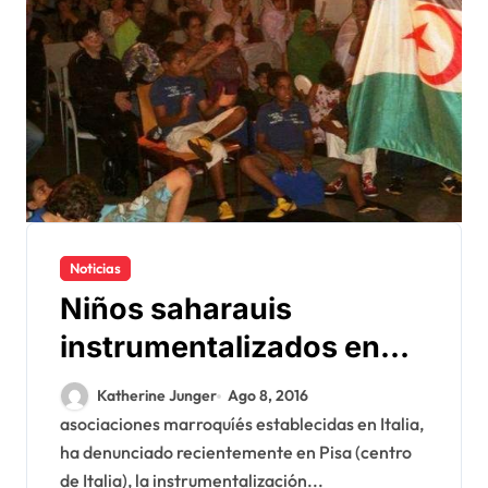
Noticias
Niños saharauis
instrumentalizados en
Italia con fines de
Katherine Junger
Ago 8, 2016
propaganda
asociaciones marroquíés establecidas en Italia,
ha denunciado recientemente en Pisa (centro
de Italia), la instrumentalización...