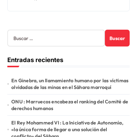
B
u
s
c
Entradas recientes
a
r
:
En Ginebra, un llamamiento humano por las víctimas
olvidadas de las minas en el Sáhara marroquí
ONU : Marruecos encabeza el ranking del Comité de
derechos humanos
El Rey Mohammed VI : La Iniciativa de Autonomía,
«la única forma de llegar a una solución del
conflicto» del Sáhara