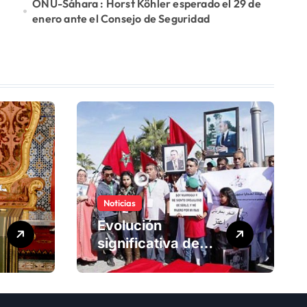
ONU-Sáhara : Horst Köhler esperado el 29 de
enero ante el Consejo de Seguridad
Noticias
Evolución
significativa de
los derechos
humanos en
Marruecos bajo el