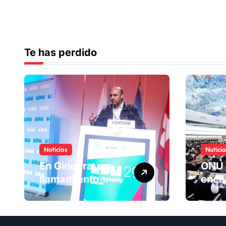
Te has perdido
Noticias
Notici
En Ginebra, un
ONU 
llamamiento
enca
humano por las
ranki
víctimas
Comi
olvidadas de las
dere