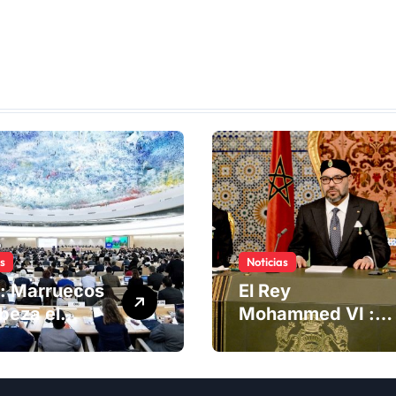
as
Noticias
: Marruecos
El Rey
beza el
Mohammed VI :
ng del
La Iniciativa de
té de
Autonomía, «la
chos
única forma de