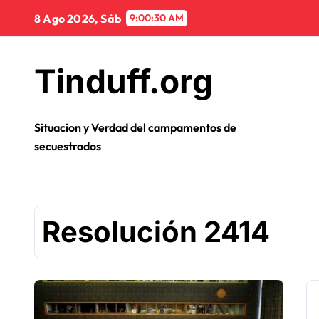
Ir
8 Ago 2026, Sáb
9:00:30 AM
al
contenido
Tinduff.org
Situacion y Verdad del campamentos de
secuestrados
Resolución 2414