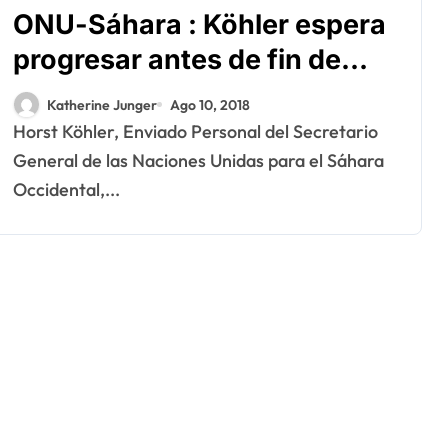
ONU-Sáhara : Köhler espera
progresar antes de fin de
año, pero la participación de
Katherine Junger
Ago 10, 2018
Argelia es esencial
Horst Köhler, Enviado Personal del Secretario
General de las Naciones Unidas para el Sáhara
Occidental,...