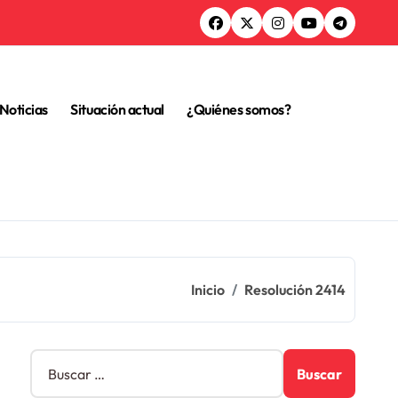
Noticias
Situación actual
¿Quiénes somos?
Inicio
Resolución 2414
B
u
s