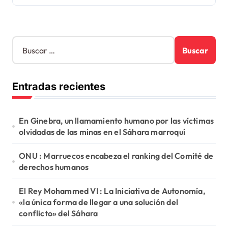
B
u
s
c
Entradas recientes
a
r
:
En Ginebra, un llamamiento humano por las víctimas
olvidadas de las minas en el Sáhara marroquí
ONU : Marruecos encabeza el ranking del Comité de
derechos humanos
El Rey Mohammed VI : La Iniciativa de Autonomía,
«la única forma de llegar a una solución del
conflicto» del Sáhara