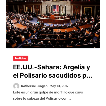
Noticias
EE.UU.-Sahara: Argelia y
el Polisario sacudidos por
la decisión del Congreso
Katherine Junger
May 10, 2017
Este es un gran golpe de martillo que cayó
sobre la cabeza del Polisario con...