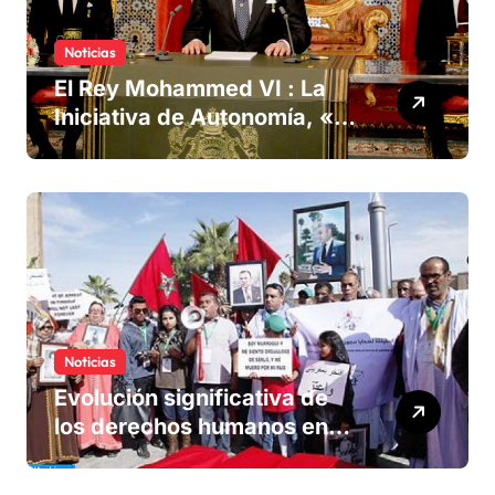
Noticias
El Rey Mohammed VI : La
Iniciativa de Autonomía, «la
única forma de llegar a una
solución del conflicto» del
Sáhara
Noticias
Evolución significativa de
los derechos humanos en
Marruecos bajo el reinado
del rey Mohammed VI