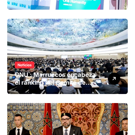
olvidadas de las minas en el
Sáhara marroquí
Noticias
ONU : Marruecos encabeza
el ranking del Comité de
derechos humanos