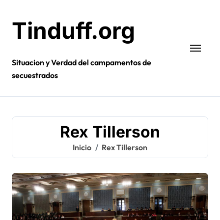
Ir
al
Tinduff.org
contenido
Situacion y Verdad del campamentos de
secuestrados
Rex Tillerson
Inicio
Rex Tillerson