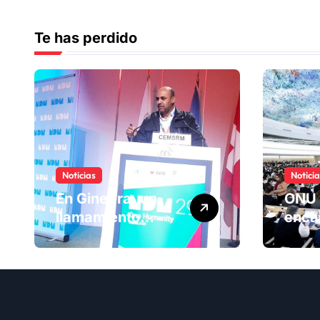
Te has perdido
Noticias
Notici
En Ginebra, un
ONU 
llamamiento
enca
humano por las
ranki
víctimas
Comi
olvidadas de las
dere
minas en el
hum
Sáhara marroquí