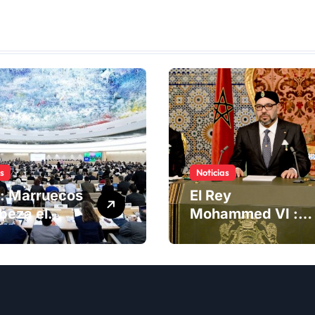
as
Noticias
: Marruecos
El Rey
beza el
Mohammed VI :
ng del
La Iniciativa de
té de
Autonomía, «la
chos
única forma de
anos
llegar a una
solución del