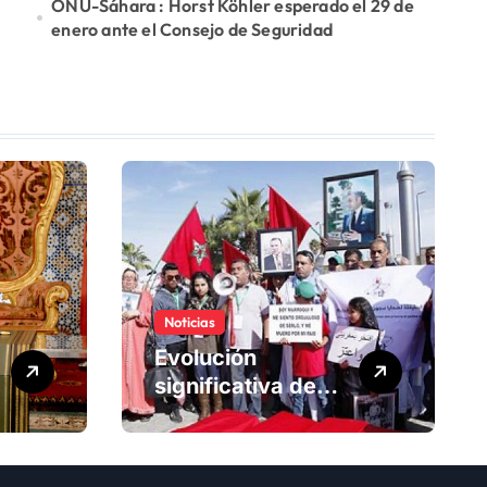
ONU-Sáhara : Horst Köhler esperado el 29 de
enero ante el Consejo de Seguridad
Noticias
Evolución
significativa de
los derechos
humanos en
Marruecos bajo el