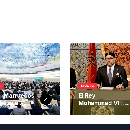
as
Noticias
: Marruecos
El Rey
beza el
Mohammed VI :
ng del
La Iniciativa de
té de
Autonomía, «la
chos
única forma de