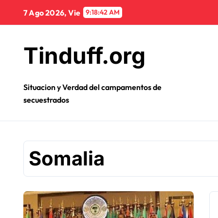
Ir
7 Ago 2026, Vie
9:18:42 AM
al
contenido
Tinduff.org
Situacion y Verdad del campamentos de
secuestrados
Somalia