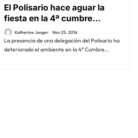
El Polisario hace aguar la
fiesta en la 4ª cumbre
afroárabe en Malabo
Katherine Junger
Nov 25, 2016
La presencia de una delegación del Polisario ha
deteriorado el ambiente en la 4ª Cumbre...