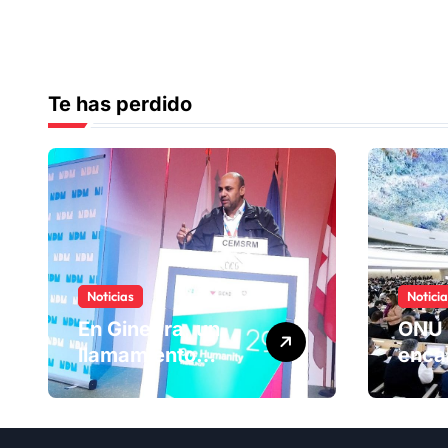
Te has perdido
Noticias
Notici
En Ginebra, un
ONU 
llamamiento
enca
humano por las
ranki
víctimas
Comi
olvidadas de las
dere