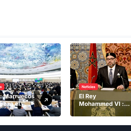
as
Noticias
: Marruecos
El Rey
beza el
Mohammed VI :
ng del
La Iniciativa de
té de
Autonomía, «la
chos
única forma de