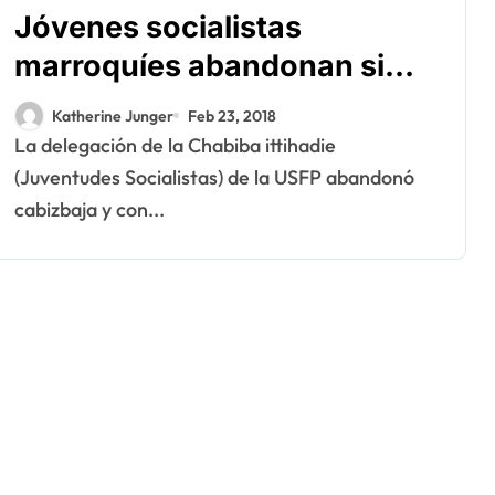
Jóvenes socialistas
marroquíes abandonan sin
nada el 33º Congreso de la
Katherine Junger
Feb 23, 2018
IUSY en Montenegro
La delegación de la Chabiba ittihadie
(Juventudes Socialistas) de la USFP abandonó
cabizbaja y con...