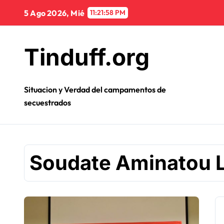
Ir
5 Ago 2026, Mié
11:21:58 PM
al
contenido
Tinduff.org
Situacion y Verdad del campamentos de
secuestrados
Soudate Aminatou 