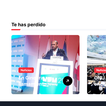
Te has perdido
Noticias
Notici
En Ginebra, un
ONU 
llamamiento
enca
humano por las
ranki
víctimas
Comi
olvidadas de las
dere