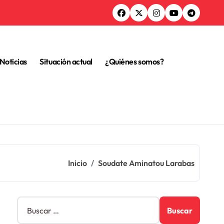
Noticias
Situación actual
¿Quiénes somos?
Inicio
Soudate Aminatou Larabas
B
u
s