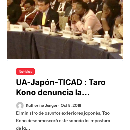
Noticias
UA-Japón-TICAD : Taro
Kono denuncia la
impostura argelina al
Katherine Junger
Oct 8, 2018
servicio del Polisario
El ministro de asuntos exteriores japonés, Tao
Kono desenmascaró este sábado la impostura
de la...