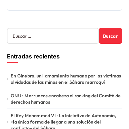
B
u
s
c
Entradas recientes
a
r
:
En Ginebra, un llamamiento humano por las víctimas
olvidadas de las minas en el Sáhara marroquí
ONU : Marruecos encabeza el ranking del Comité de
derechos humanos
El Rey Mohammed VI : La Iniciativa de Autonomía,
«la única forma de llegar a una solución del
conflicto» del Sáhara