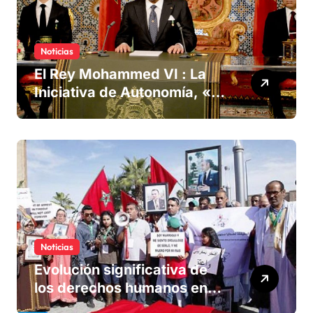
Noticias
El Rey Mohammed VI : La
Iniciativa de Autonomía, «la
única forma de llegar a una
solución del conflicto» del
Sáhara
Noticias
Evolución significativa de
los derechos humanos en
Marruecos bajo el reinado