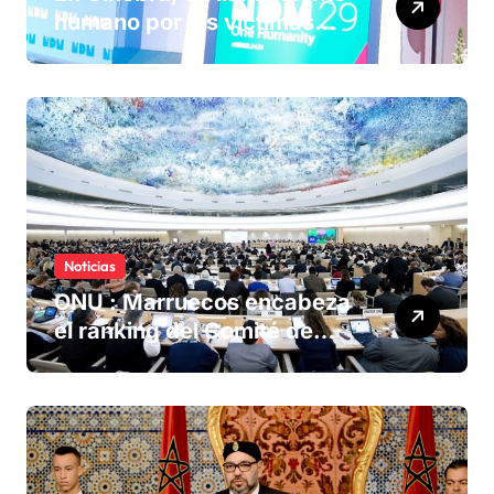
humano por las víctimas
olvidadas de las minas en el
Sáhara marroquí
Noticias
ONU : Marruecos encabeza
el ranking del Comité de
derechos humanos