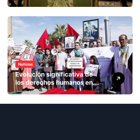
única forma de llegar a una
solución del conflicto» del
Sáhara
Noticias
Evolución significativa de
los derechos humanos en
Marruecos bajo el reinado
del rey Mohammed VI