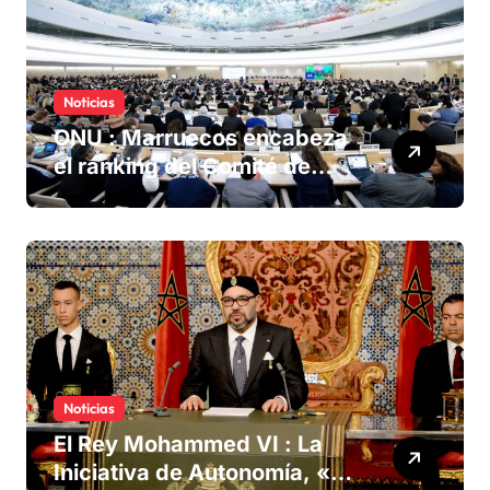
Noticias
ONU : Marruecos encabeza
el ranking del Comité de
derechos humanos
Noticias
El Rey Mohammed VI : La
Iniciativa de Autonomía, «la