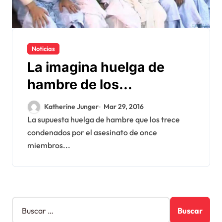
Noticias
La imagina huelga de
hambre de los
condenados de Gdeim
Katherine Junger
Mar 29, 2016
Izik
La supuesta huelga de hambre que los trece
condenados por el asesinato de once
miembros...
B
u