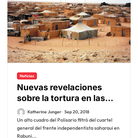
Noticias
Nuevas revelaciones
sobre la tortura en las
cárceles del Polisario en
Katherine Junger
Sep 20, 2018
Argelia
Un alto cuadro del Polisario filtró del cuartel
general del frente independentista saharaui en
Rabuni...