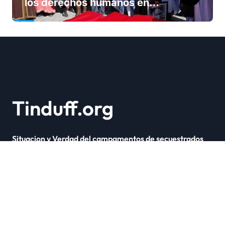
los derechos humanos en
Marruecos bajo el reinado
del rey Mohammed VI
Tinduff.org
Situacion y Verdad del campamentos de secuestrados
Copyright © Todos los derechos reservados
|
Newsxo
por
Themeansar
.