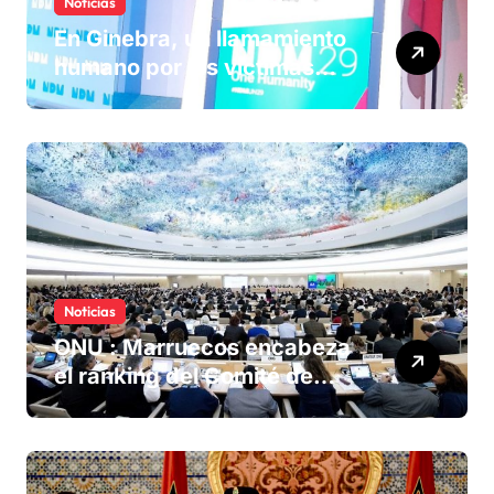
Noticias
En Ginebra, un llamamiento
humano por las víctimas
olvidadas de las minas en el
Sáhara marroquí
Noticias
ONU : Marruecos encabeza
el ranking del Comité de
derechos humanos