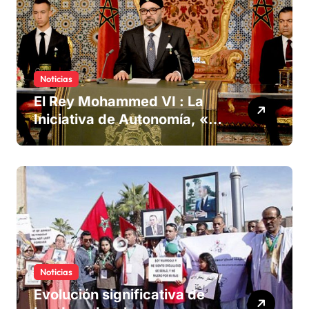
Noticias
El Rey Mohammed VI : La
Iniciativa de Autonomía, «la
única forma de llegar a una
solución del conflicto» del
Sáhara
Noticias
Evolución significativa de