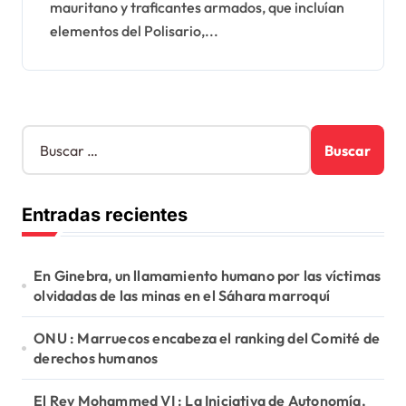
mauritano y traficantes armados, que incluían
elementos del Polisario,...
B
u
s
c
Entradas recientes
a
r
:
En Ginebra, un llamamiento humano por las víctimas
olvidadas de las minas en el Sáhara marroquí
ONU : Marruecos encabeza el ranking del Comité de
derechos humanos
El Rey Mohammed VI : La Iniciativa de Autonomía,