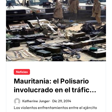
Noticias
Mauritania: el Polisario
involucrado en el tráfico
de drogas y en la ayuda
Katherine Junger
Dic 29, 2014
humanitaria
Los violentos enfrentamientos entre el ejército