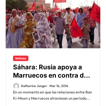
Noticias
Sáhara: Rusia apoya a
Marruecos en contra de
Ban Ki-Moon
Katherine Junger
Mar 16, 2016
En un momento en que las relaciones entre Ban
Ki-Moon y Marruecos atraviesan un período...