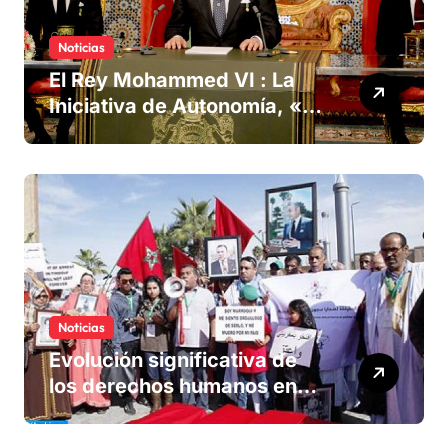
Noticias
El Rey Mohammed VI : La
Iniciativa de Autonomía, «la
única forma de llegar a una
solución del conflicto» del
Sáhara
Noticias
Evolución significativa de
los derechos humanos en
Marruecos bajo el reinado
del rey Mohammed VI