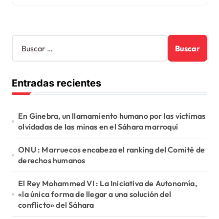
B
u
s
c
Entradas recientes
a
r
:
En Ginebra, un llamamiento humano por las víctimas
olvidadas de las minas en el Sáhara marroquí
ONU : Marruecos encabeza el ranking del Comité de
derechos humanos
El Rey Mohammed VI : La Iniciativa de Autonomía,
«la única forma de llegar a una solución del
conflicto» del Sáhara