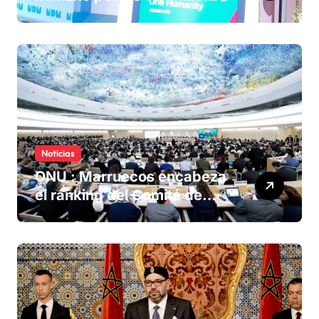
olvidadas de las minas en el
Sáhara marroquí
Noticias
ONU : Marruecos encabeza
el ranking del Comité de
derechos humanos