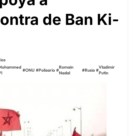
ontra de Ban Ki-
ios
Mohammed
Romain
Vladimir
#
ONU
#
Polisario
#
#
Rusia
#
VI
Nadal
Putin