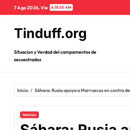
Ir
7 Ago 2026, Vie
6:18:56 AM
al
contenido
Tinduff.org
Situacion y Verdad del campamentos de
secuestrados
Inicio
Sáhara: Rusia apoya a Marruecos en contra d
Noticias
Sáhara: Rusia 