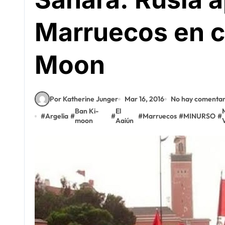
Marruecos en c
Moon
Por Katherine Junger
Mar 16, 2016
No hay comentar
Ban Ki-
El
#
Argelia
#
#
#
Marruecos
#
MINURSO
#
moon
Aaiún