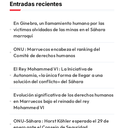
Entradas recientes
a
r
:
En Ginebra, un llamamiento humano por las
víctimas olvidadas de las minas en el Sáhara
marroquí
ONU : Marruecos encabeza el ranking del
Comité de derechos humanos
El Rey Mohammed VI : La Iniciativa de
Autonomía, «la única forma de llegar a una
solución del conflicto» del Sáhara
Evolución significativa de los derechos humanos
en Marruecos bajo el reinado del rey
Mohammed VI
ONU-Sáhara : Horst Köhler esperado el 29 de
enero ante el Consejo de Seguridad