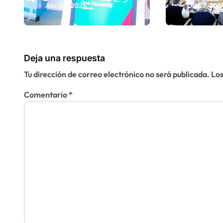
n
víctimas
Comité 
Abr 23, 2026
Dic 27, 201
olvidadas de las
derech
t
minas en el
human
r
Sáhara marroquí
Deja una respuesta
a
Tu dirección de correo electrónico no será publicada.
Los
d
Comentario
*
a
s