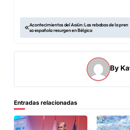
N
Acontecimientos del Aaiún: Las rebabas de la pren
sa española resurgen en Bélgica
a
v
e
By
Ka
g
a
c
Entradas relacionadas
i
ó