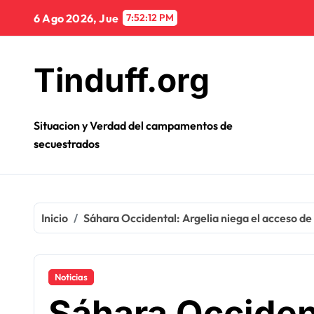
Ir
6 Ago 2026, Jue
7:52:13 PM
al
contenido
Tinduff.org
Situacion y Verdad del campamentos de
secuestrados
Inicio
Sáhara Occidental: Argelia niega el acceso d
Noticias
Sáhara Occident