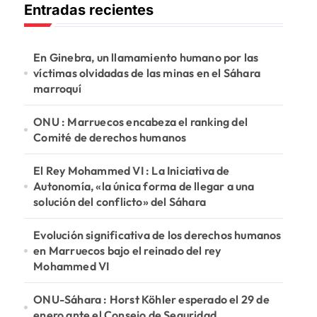
Entradas recientes
a
r
:
En Ginebra, un llamamiento humano por las
víctimas olvidadas de las minas en el Sáhara
marroquí
ONU : Marruecos encabeza el ranking del
Comité de derechos humanos
El Rey Mohammed VI : La Iniciativa de
Autonomía, «la única forma de llegar a una
solución del conflicto» del Sáhara
Evolución significativa de los derechos humanos
en Marruecos bajo el reinado del rey
Mohammed VI
ONU-Sáhara : Horst Köhler esperado el 29 de
enero ante el Consejo de Seguridad