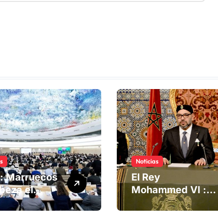
as
Noticias
: Marruecos
El Rey
beza el
Mohammed VI :
ng del
La Iniciativa de
té de
Autonomía, «la