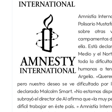
Amnistía Internacional desea investigar sobre el desidente del
Polisario Musta
sobre otras 
campamentos de 
ella. Està decl
Medio y el Nort
toda la dificul
humanos a ten
Argelia. «Quere
pero nuestro deseo se ve dificultado por 
declarado Malcolm Smart. «No estamos dispue
subrayó el director de AI afirma que «la muy p
difícil trabajar en éste país. » Amnistía Inter