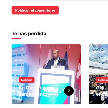
Te has perdido
Noticias
Notici
En Ginebra, un
ONU 
llamamiento
enca
humano por las
ranki
víctimas
Comi