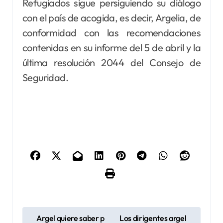
Refugiados sigue persiguiendo su diálogo
con el país de acogida, es decir, Argelia, de
conformidad con las recomendaciones
contenidas en su informe del 5 de abril y la
última resolución 2044 del Consejo de
Seguridad.
N
Argel quiere saber p
Los dirigentes argel