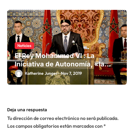
Noticias
El Rey Mohammed VI : La
Iniciativa de Autonomía, «la
única forma de llegar a una
Katherine Junger
Nov 7, 2019
solución del conflicto» del
Sáhara
Deja una respuesta
Tu dirección de correo electrónico no será publicada.
Los campos obligatorios están marcados con
*