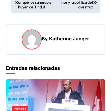
or qué los saharauis
inos y la politica del
a
huyen de Tinduf
avestruz
v
e
g
a
By
Katherine Junger
c
i
ó
Entradas relacionadas
n
d
e
e
n
Noticias
t