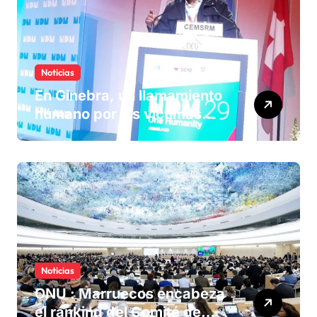
Noticias
En Ginebra, un llamamiento
humano por las víctimas
olvidadas de las minas en el
Sáhara marroquí
Noticias
ONU : Marruecos encabeza
el ranking del Comité de