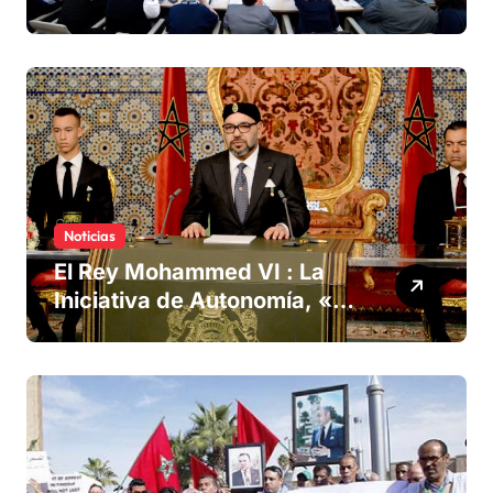
derechos humanos
Noticias
El Rey Mohammed VI : La
Iniciativa de Autonomía, «la
única forma de llegar a una
solución del conflicto» del
Sáhara