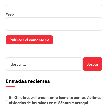
Web
B
u
s
c
Entradas recientes
a
r
:
En Ginebra, un llamamiento humano por las víctimas
olvidadas de las minas en el Sáhara marroquí