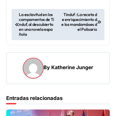
N
La esclavitud en los
Tinduf : La receta d
campamentos de Ti
e enriquecimiento d
a
nduf, al descubierto
e los mandamàses d
v
en una novela espa
el Polisario
ñola
e
g
a
c
By
Katherine Junger
i
ó
n
d
Entradas relacionadas
e
e