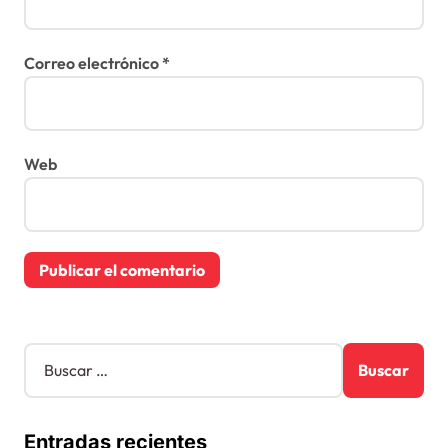
Correo electrónico
*
Web
B
u
s
c
Entradas recientes
a