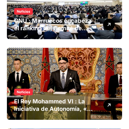
Noticias
ONU : Marruecos encabeza
el ranking del Comité de
derechos humanos
Noticias
El Rey Mohammed VI : La
Iniciativa de Autonomía, «la
única forma de llegar a una
solución del conflicto» del