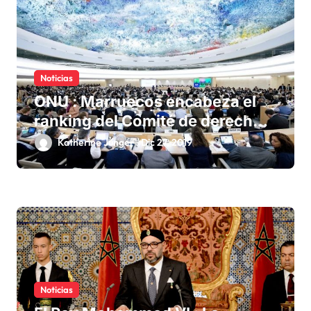
Noticias
ONU : Marruecos encabeza el
ranking del Comité de derechos
humanos
Katherine Junger
Dic 27, 2019
Noticias