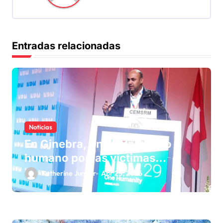
ó
n
d
Entradas relacionadas
e
e
n
t
r
Noticias
a
En Ginebra, un llamamiento
humano por las víctimas
d
olvidadas de las minas en el
Katherine Junger
Abr 23, 2026
a
Sáhara marroquí
s