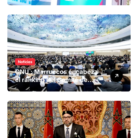
olvidadas de las minas en el
Sáhara marroquí
Noticias
ONU : Marruecos encabeza
el ranking del Comité de
derechos humanos