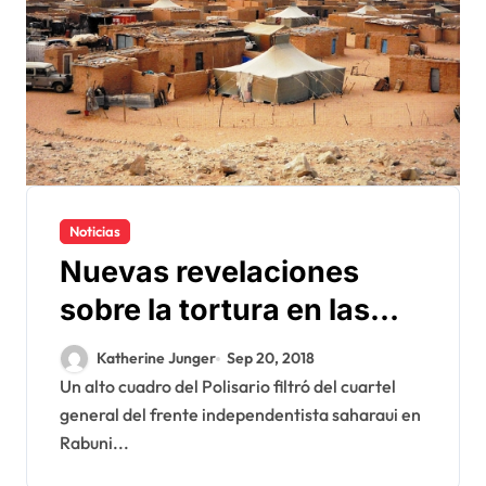
Noticias
Nuevas revelaciones
sobre la tortura en las
cárceles del Polisario en
Katherine Junger
Sep 20, 2018
Argelia
Un alto cuadro del Polisario filtró del cuartel
general del frente independentista saharaui en
Rabuni...