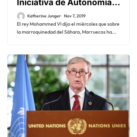
Iniciativa de Autonomía,
«la única forma de llegar
Katherine Junger
Nov 7, 2019
a una solución del
El rey Mohammed VI dijo el miércoles que sobre
la marroquinedad del Sáhara, Marruecos ha...
conflicto» del Sáhara