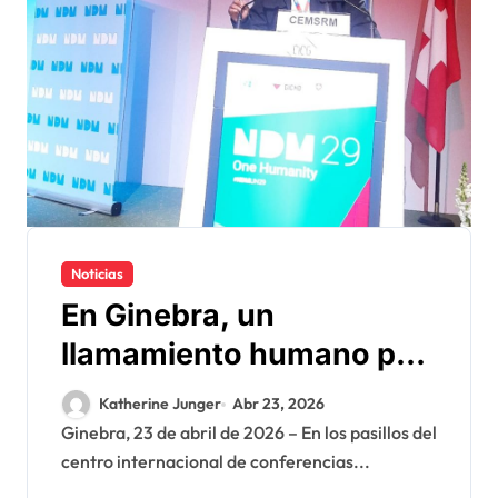
Noticias
En Ginebra, un
llamamiento humano por
las víctimas olvidadas de
Katherine Junger
Abr 23, 2026
las minas en el Sáhara
Ginebra, 23 de abril de 2026 – En los pasillos del
centro internacional de conferencias...
marroquí