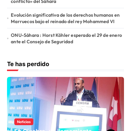
conflicto» del Sáhara
n
Evolución significativa de los derechos humanos en
t
Marruecos bajo el reinado del rey Mohammed VI
r
ONU-Sáhara : Horst Köhler esperado el 29 de enero
a
ante el Consejo de Seguridad
d
a
Te has perdido
s
Noticias