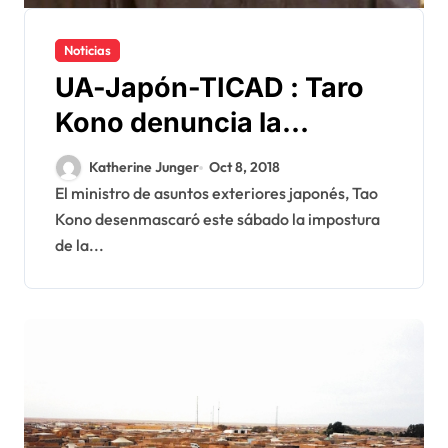
Noticias
UA-Japón-TICAD : Taro
Kono denuncia la
impostura argelina al
Katherine Junger
Oct 8, 2018
servicio del Polisario
El ministro de asuntos exteriores japonés, Tao
Kono desenmascaró este sábado la impostura
de la...