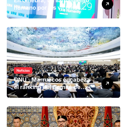
En Ginebra, un llamamiento
humano por las víctimas
olvidadas de las minas en el
Sáhara marroquí
Noticias
ONU : Marruecos encabeza
el ranking del Comité de
derechos humanos