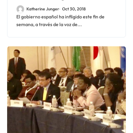
reves y al Polisario y a
Katherine Junger
Oct 30, 2018
Argelia
El gobierno español ha infligido este fin de
semana, a través de la voz de...