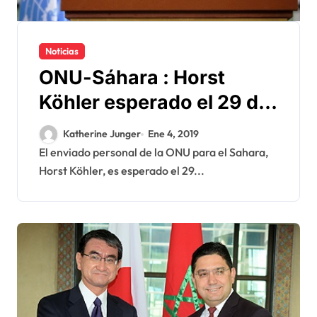
Noticias
ONU-Sáhara : Horst
Köhler esperado el 29 de
enero ante el Consejo de
Katherine Junger
Ene 4, 2019
Seguridad
El enviado personal de la ONU para el Sahara,
Horst Köhler, es esperado el 29...