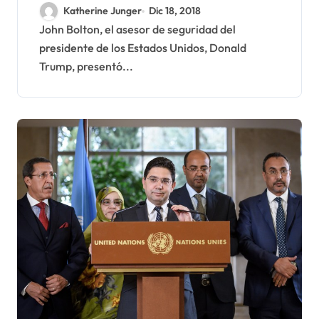
pronta solución del
Katherine Junger
Dic 18, 2018
conflicto del Sahara
John Bolton, el asesor de seguridad del
presidente de los Estados Unidos, Donald
Trump, presentó...