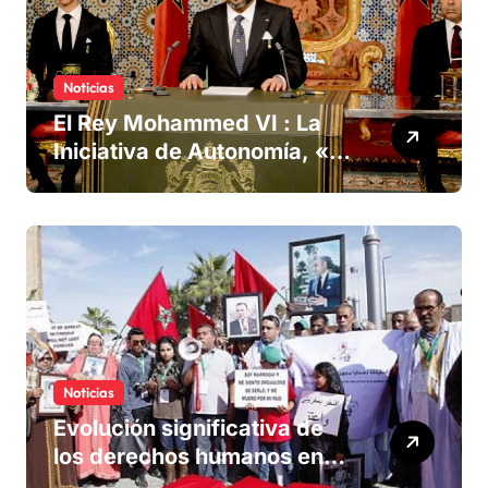
Noticias
El Rey Mohammed VI : La
Iniciativa de Autonomía, «la
única forma de llegar a una
solución del conflicto» del
Sáhara
Noticias
Evolución significativa de
los derechos humanos en
Marruecos bajo el reinado