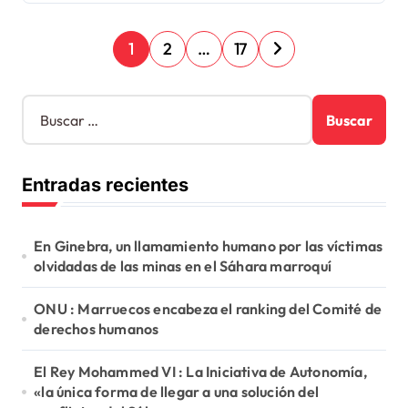
P
1
2
…
17
a
g
B
u
i
s
n
c
Entradas recientes
a
a
r
c
:
En Ginebra, un llamamiento humano por las víctimas
i
olvidadas de las minas en el Sáhara marroquí
ó
ONU : Marruecos encabeza el ranking del Comité de
n
derechos humanos
d
e
El Rey Mohammed VI : La Iniciativa de Autonomía,
«la única forma de llegar a una solución del
e