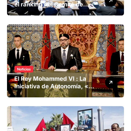
el ranking del Comité de
derechos humanos
Noticias
El Rey Mohammed VI : La
Iniciativa de Autonomía, «la
única forma de llegar a una
solución del conflicto» del
Sáhara