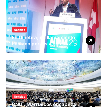
Noticias
En Ginebra, un llamamiento
humano por las víctimas
olvidadas de las minas en el
Sáhara marroquí
Noticias
ONU : Marruecos encabeza