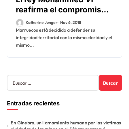
reafirma el compromiso
de Marruecos de
Katherine Junger
Nov 6, 2018
defender su integridad
Marruecos está decidido a defender su
integridad territorial con la misma claridad y el
territorial
mismo...
B
u
s
c
Entradas recientes
a
r
:
En Ginebra, un llamamiento humano por las víctimas