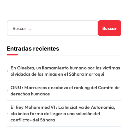
B
u
s
c
Entradas recientes
a
r
:
En Ginebra, un llamamiento humano por las víctimas
olvidadas de las minas en el Sáhara marroquí
ONU : Marruecos encabeza el ranking del Comité de
derechos humanos
El Rey Mohammed VI : La Iniciativa de Autonomía,
«la única forma de llegar a una solución del
conflicto» del Sáhara