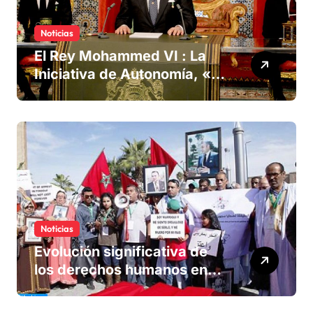
Noticias
El Rey Mohammed VI : La
Iniciativa de Autonomía, «la
única forma de llegar a una
solución del conflicto» del
Sáhara
Noticias
Evolución significativa de
los derechos humanos en
Marruecos bajo el reinado
del rey Mohammed VI