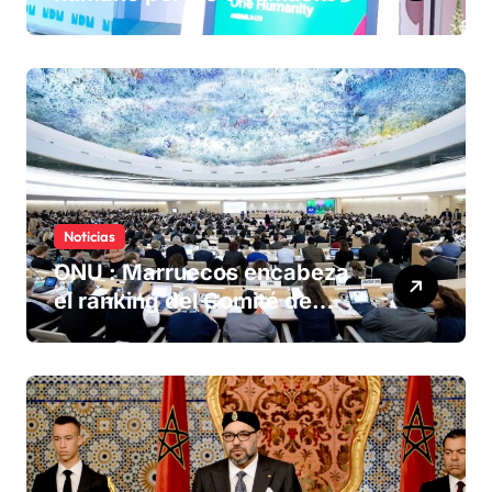
olvidadas de las minas en el
Sáhara marroquí
Noticias
ONU : Marruecos encabeza
el ranking del Comité de
derechos humanos