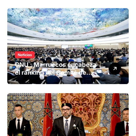
Sáhara marroquí
Noticias
ONU : Marruecos encabeza
el ranking del Comité de
derechos humanos