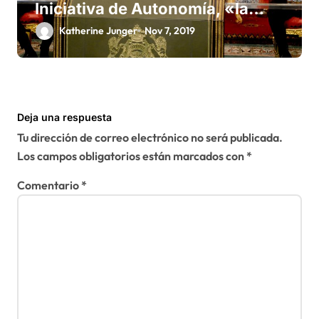
Iniciativa de Autonomía, «la
única forma de llegar a una
Katherine Junger
Nov 7, 2019
solución del conflicto» del
Sáhara
Deja una respuesta
Tu dirección de correo electrónico no será publicada.
Los campos obligatorios están marcados con
*
Comentario
*