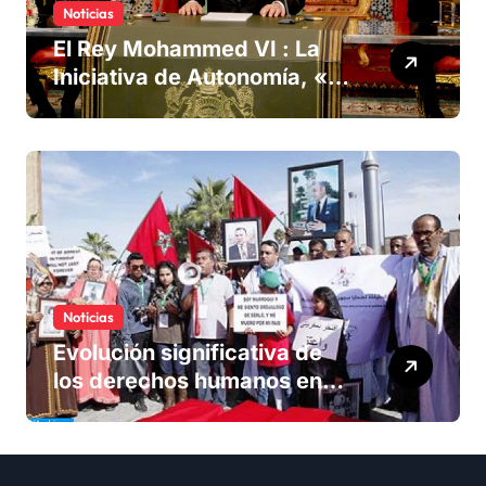
Noticias
El Rey Mohammed VI : La
Iniciativa de Autonomía, «la
única forma de llegar a una
solución del conflicto» del
Sáhara
Noticias
Evolución significativa de
los derechos humanos en
Marruecos bajo el reinado
del rey Mohammed VI