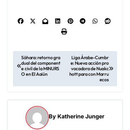
N
Sáhara: retorno gra
Liga Árabe-Cumbr
dual del component
e: Nueva acción pro
a
e civil de la MINURS
vocadora de Nuakc
v
O en El Aaiún
hott para con Marru
ecos
e
g
a
c
By
Katherine Junger
i