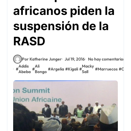
africanos piden la
suspensión de la
RASD
Por Katherine Junger
Jul 19, 2016
No hay comentarios
Addis
Ali
Macky
#
#
#
Argelia
#
Kigali
#
#
Marruecos
#
ONU
Abeba
Bongo
Sall