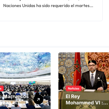
Naciones Unidas ha sido requerido el martes...
as
Noticias
: Marruecos
El Rey
beza el
Mohammed VI :