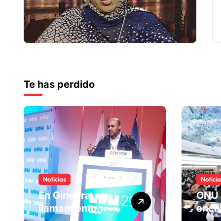
Te has perdido
Noticias
Notici
En Ginebra, un
ONU 
llamamiento
enca