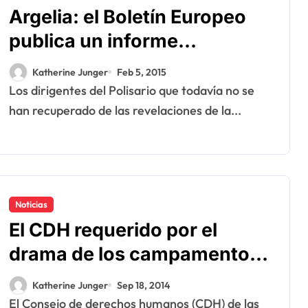
Argelia: el Boletín Europeo
publica un informe
condenatorio
Katherine Junger
Feb 5, 2015
exclusivamente por la OLAF
Los dirigentes del Polisario que todavía no se
han recuperado de las revelaciones de la...
Noticias
El CDH requerido por el
drama de los campamentos
de Tinduf
Katherine Junger
Sep 18, 2014
El Consejo de derechos humanos (CDH) de las