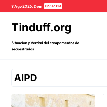
Ir
9 Ago 2026, Dom
1:27:44 PM
al
contenido
Tinduff.org
Situacion y Verdad del campamentos de
secuestrados
AIPD