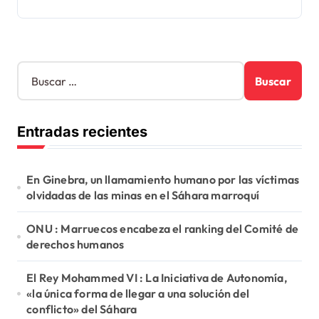
B
u
s
c
Entradas recientes
a
r
:
En Ginebra, un llamamiento humano por las víctimas
olvidadas de las minas en el Sáhara marroquí
ONU : Marruecos encabeza el ranking del Comité de
derechos humanos
El Rey Mohammed VI : La Iniciativa de Autonomía,
«la única forma de llegar a una solución del
conflicto» del Sáhara