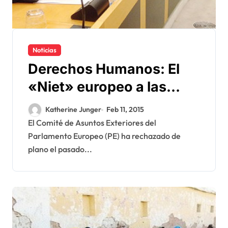
Noticias
Derechos Humanos: El
«Niet» europeo a las
enmiendas de los
Katherine Junger
Feb 11, 2015
eurodiputados pro-
El Comité de Asuntos Exteriores del
Parlamento Europeo (PE) ha rechazado de
Polisario
plano el pasado...