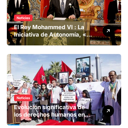
Noticias
El Rey Mohammed VI : La
Iniciativa de Autonomía, «la
única forma de llegar a una
solución del conflicto» del
Sáhara
Noticias
Evolución significativa de
los derechos humanos en
Marruecos bajo el reinado