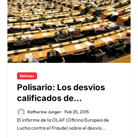
Noticias
Polisario: Los desvios
calificados de
«escándalo» en el
Katherine Junger
Feb 25, 2015
Parlamento Europeo
El informe de la OLAF (Oficina Europea de
Lucha contra el Fraude) sobre el desvío...