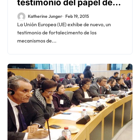
testimonio del papel del
CNDH en el Sáhara
Katherine Junger
Feb 19, 2015
Occidental
La Unión Europea (UE) exhibe de nuevo, un
testimonio de fortalecimento de los
mecanismos de...