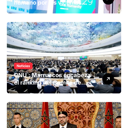
humano por las víctimas
olvidadas de las minas en el
Sáhara marroquí
Noticias
ONU : Marruecos encabeza
el ranking del Comité de
derechos humanos