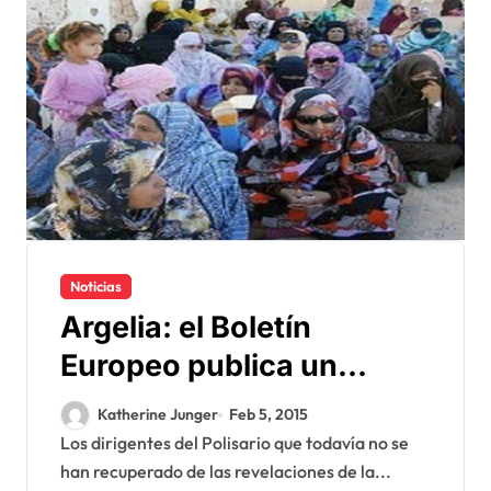
Noticias
Argelia: el Boletín
Europeo publica un
informe condenatorio
Katherine Junger
Feb 5, 2015
exclusivamente por la
Los dirigentes del Polisario que todavía no se
han recuperado de las revelaciones de la...
OLAF