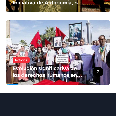
Iniciativa de Autonomía, «la
única forma de llegar a una
solución del conflicto» del
Sáhara
Noticias
Evolución significativa de
los derechos humanos en
Marruecos bajo el reinado
del rey Mohammed VI