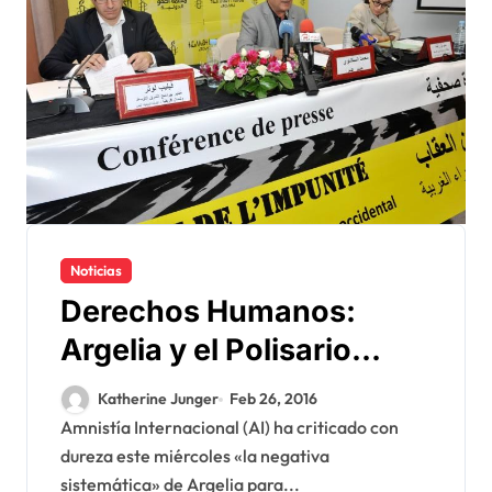
Noticias
Derechos Humanos:
Argelia y el Polisario
incriminados por
Katherine Junger
Feb 26, 2016
Amnistía Internacional
Amnistía Internacional (AI) ha criticado con
dureza este miércoles «la negativa
sistemática» de Argelia para...