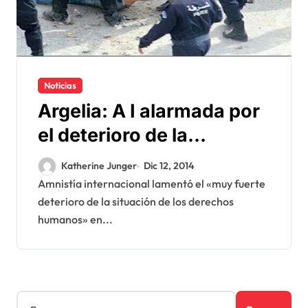
Noticias
Argelia: A I alarmada por
el deterioro de la
situación de los derechos
Katherine Junger
Dic 12, 2014
humanos
Amnistía internacional lamentó el «muy fuerte
deterioro de la situación de los derechos
humanos» en...
B