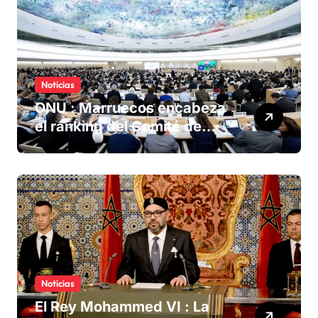
Noticias
ONU : Marruecos encabeza
el ranking del Comité de
derechos humanos
Noticias
El Rey Mohammed VI : La