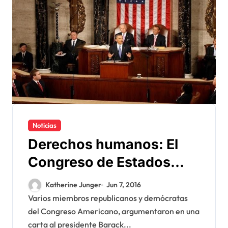
Noticias
Derechos humanos: El
Congreso de Estados
Unidos reconoce la
Katherine Junger
Jun 7, 2016
legitimidad de la
Varios miembros republicanos y demócratas
del Congreso Americano, argumentaron en una
respuesta de Marruecos
carta al presidente Barack...