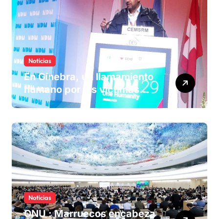
Noticias
En Ginebra, un llamamiento
humano por las víctimas
olvidadas de las minas en el
Sáhara marroquí
Noticias
ONU : Marruecos encabeza