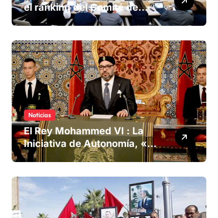
el ranking del Comité de
derechos humanos
Noticias
El Rey Mohammed VI : La
Iniciativa de Autonomía, «la
única forma de llegar a una
solución del conflicto» del
Sáhara