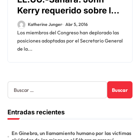
Kerry requerido sobre los
derrapes de Ban Ki-Moon
Katherine Junger
Abr 5, 2016
Los miembros del Congreso han deplorado las
posiciones adoptadas por el Secretario General
de la...
B
u
s
c
Entradas recientes
a
r
:
En Ginebra, un llamamiento humano por las víctimas