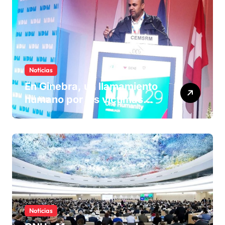
Noticias
En Ginebra, un llamamiento
humano por las víctimas
olvidadas de las minas en el
Sáhara marroquí
Noticias