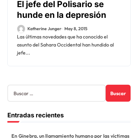
El jefe del Polisario se
hunde en la depresión
Katherine Junger
May 8, 2015
Las últimas novedades que ha conocido el
asunto del Sahara Occidental han hundido al
jefe...
B
u
s
c
Entradas recientes
a
r
:
En Ginebra, un llamamiento humano por las víctimas