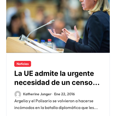
Noticias
La UE admite la urgente
necesidad de un censo
de las poblaciones en los
Katherine Junger
Ene 22, 2016
campamentos de Tinduf
Argelia y el Polisario se volvieron a hacerse
incómodos en la batalla diplomática que les...