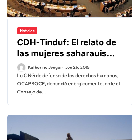
Noticias
CDH-Tinduf: El relato de
las mujeres saharauis
que choca a la audiencia
Katherine Junger
Jun 26, 2015
en Ginebra
La ONG de defensa de los derechos humanos,
OCAPROCE, denunció enérgicamente, ante el
Consejo de...