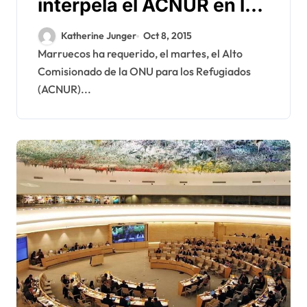
interpela el ACNUR en los
campamentos de Tinduf
Katherine Junger
Oct 8, 2015
Marruecos ha requerido, el martes, el Alto
Comisionado de la ONU para los Refugiados
(ACNUR)...