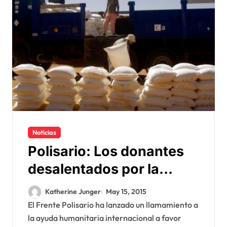
Noticias
Polisario: Los donantes
desalentados por la
apropiación indebida de
Katherine Junger
May 15, 2015
la ayuda humanitaria
El Frente Polisario ha lanzado un llamamiento a
la ayuda humanitaria internacional a favor