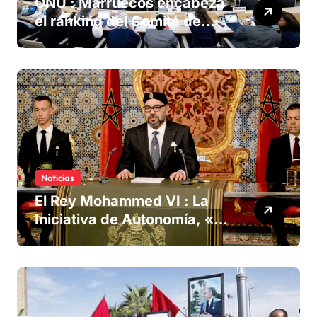
ONU : Marruecos encabeza
el ranking del Comité de
derechos humanos
Noticias
El Rey Mohammed VI : La
Iniciativa de Autonomía, «la
única forma de llegar a una
solución del conflicto» del
Sáhara