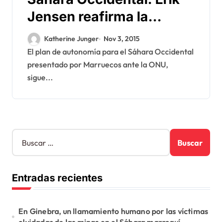
Jensen reafirma la
viabilidad del plan de
Katherine Junger
Nov 3, 2015
autonomía marroquí
El plan de autonomía para el Sáhara Occidental
presentado por Marruecos ante la ONU,
sigue...
B
u
s
c
Entradas recientes
a
r
:
En Ginebra, un llamamiento humano por las víctimas