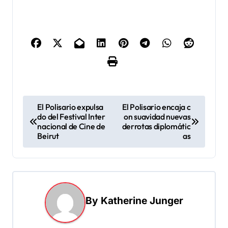
N
El Polisario expulsa
El Polisario encaja c
do del Festival Inter
on suavidad nuevas
a
nacional de Cine de
derrotas diplomátic
v
Beirut
as
e
g
a
By
Katherine Junger
c
i