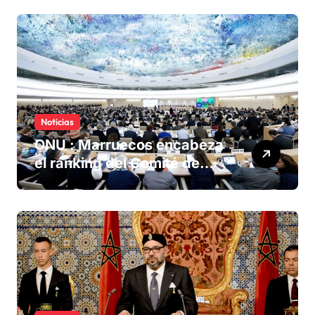
Sáhara marroquí
Noticias
ONU : Marruecos encabeza
el ranking del Comité de
derechos humanos