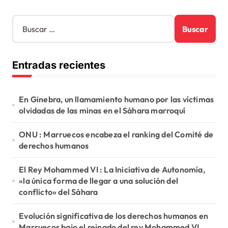
B
u
s
c
Entradas recientes
a
r
:
En Ginebra, un llamamiento humano por las víctimas
olvidadas de las minas en el Sáhara marroquí
ONU : Marruecos encabeza el ranking del Comité de
derechos humanos
El Rey Mohammed VI : La Iniciativa de Autonomía,
«la única forma de llegar a una solución del
conflicto» del Sáhara
Evolución significativa de los derechos humanos en
Marruecos bajo el reinado del rey Mohammed VI