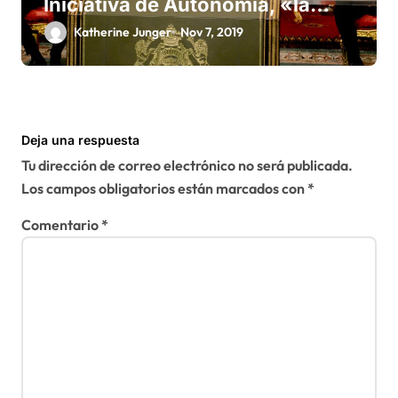
Iniciativa de Autonomía, «la
única forma de llegar a una
Katherine Junger
Nov 7, 2019
solución del conflicto» del
Sáhara
Deja una respuesta
Tu dirección de correo electrónico no será publicada.
Los campos obligatorios están marcados con
*
Comentario
*