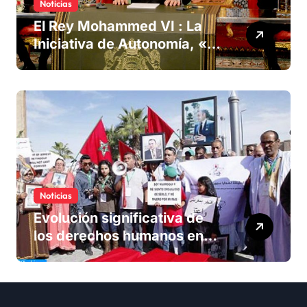
Noticias
El Rey Mohammed VI : La
Iniciativa de Autonomía, «la
única forma de llegar a una
solución del conflicto» del
Sáhara
Noticias
Evolución significativa de
los derechos humanos en
Marruecos bajo el reinado
del rey Mohammed VI