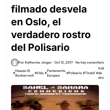
filmado desvela
en Oslo, el
verdadero rostro
del Polisario
Por Katherine Junger
Oct 12, 2017
No hay comentarios
tráfico
Hassan El
Parlamento
#
#
Oslo
#
#
Polisario
#
Tinduf
#
de
Bouharrouti
Europeo
drogas