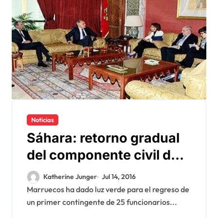
Noticias
Sáhara: retorno gradual
del componente civil de
la MINURSO en El Aaiún
Katherine Junger
Jul 14, 2016
Marruecos ha dado luz verde para el regreso de
un primer contingente de 25 funcionarios...