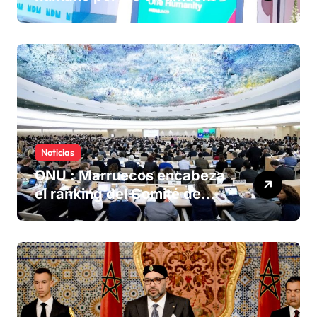
olvidadas de las minas en el
Sáhara marroquí
Noticias
ONU : Marruecos encabeza
el ranking del Comité de
derechos humanos