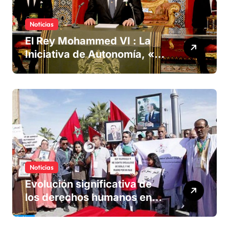
Noticias
El Rey Mohammed VI : La
Iniciativa de Autonomía, «la
única forma de llegar a una
solución del conflicto» del
Sáhara
Noticias
Evolución significativa de
los derechos humanos en
Marruecos bajo el reinado
del rey Mohammed VI