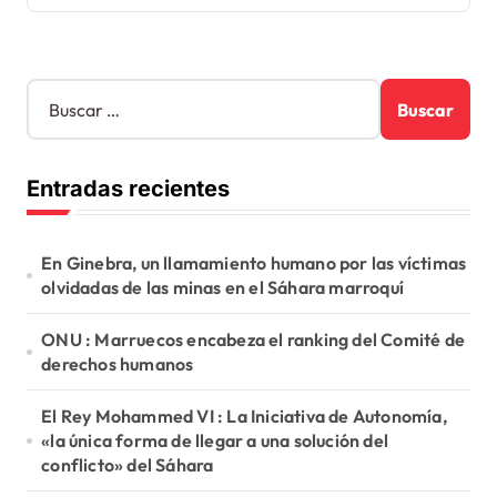
B
u
s
c
Entradas recientes
a
r
:
En Ginebra, un llamamiento humano por las víctimas
olvidadas de las minas en el Sáhara marroquí
ONU : Marruecos encabeza el ranking del Comité de
derechos humanos
El Rey Mohammed VI : La Iniciativa de Autonomía,
«la única forma de llegar a una solución del
conflicto» del Sáhara