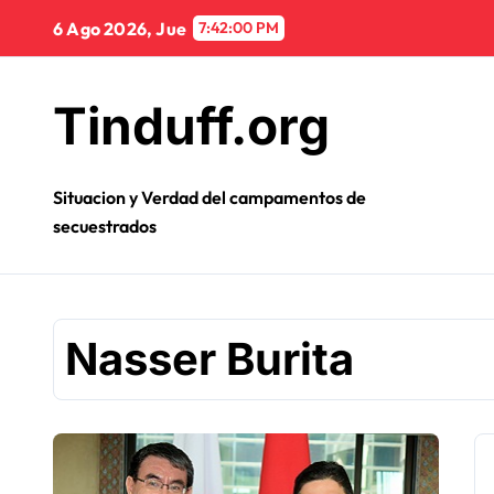
Ir
6 Ago 2026, Jue
7:42:01 PM
al
contenido
Tinduff.org
Situacion y Verdad del campamentos de
secuestrados
Nasser Burita