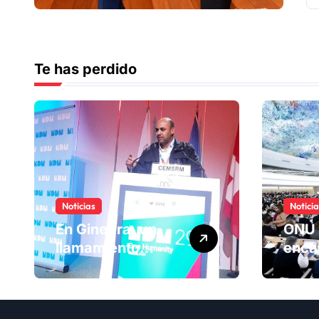
Te has perdido
Noticias
Notici
En Ginebra, un
ONU 
llamamiento
enca
humano por las
ranki
víctimas
Comi
olvidadas de las
dere