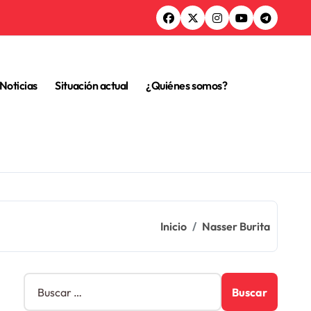
Noticias
Situación actual
¿Quiénes somos?
Inicio
Nasser Burita
B
u
s