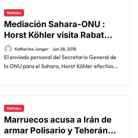
Noticias
Mediación Sahara-ONU :
Horst Köhler visita Rabat
antes de la etapa de El Aaiún
Katherine Junger
Jun 28, 2018
/ Dakhla
El enviado personal del Secretario General de
la ONU para el Sahara, Horst Köhler efectúa...
Noticias
Marruecos acusa a Irán de
armar Polisario y Teherán