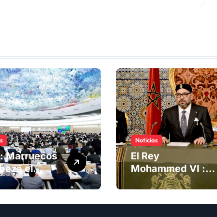
as
Noticias
: Marruecos
El Rey
beza el
Mohammed VI :
ng del
La Iniciativa de
té de
Autonomía, «la
chos
única forma de