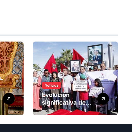
Noticias
Evolución
significativa de
los derechos
humanos en
Marruecos bajo el