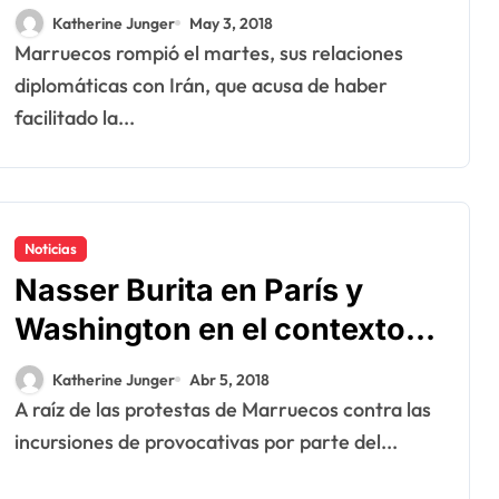
niega
Katherine Junger
May 3, 2018
Marruecos rompió el martes, sus relaciones
diplomáticas con Irán, que acusa de haber
facilitado la...
Noticias
Nasser Burita en París y
Washington en el contexto
de la última escalada del
Katherine Junger
Abr 5, 2018
Polisario en el Sahara
A raíz de las protestas de Marruecos contra las
incursiones de provocativas por parte del...