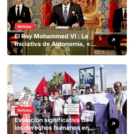
Noticias
El Rey Mohammed VI : La
Iniciativa de Autonomía, «la
única forma de llegar a una
solución del conflicto» del
Sáhara
Noticias
Evolución significativa de
los derechos humanos en