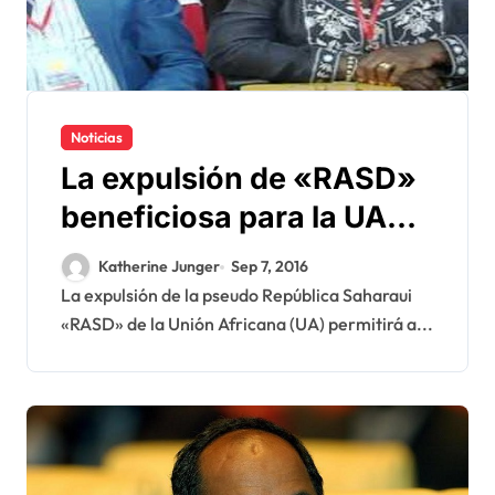
Noticias
La expulsión de «RASD»
beneficiosa para la UA
sugiere un instituto
Katherine Junger
Sep 7, 2016
sudafricano
La expulsión de la pseudo República Saharaui
«RASD» de la Unión Africana (UA) permitirá a...