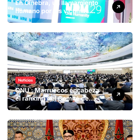
En Ginebra, un llamamiento
humano por las víctimas
olvidadas de las minas en el
Sáhara marroquí
Noticias
ONU : Marruecos encabeza
el ranking del Comité de
derechos humanos