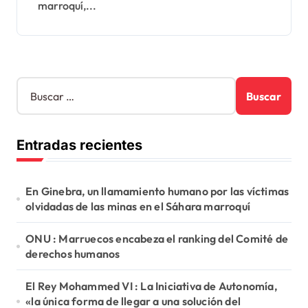
marroquí,...
B
u
s
c
Entradas recientes
a
r
:
En Ginebra, un llamamiento humano por las víctimas
olvidadas de las minas en el Sáhara marroquí
ONU : Marruecos encabeza el ranking del Comité de
derechos humanos
El Rey Mohammed VI : La Iniciativa de Autonomía,
«la única forma de llegar a una solución del