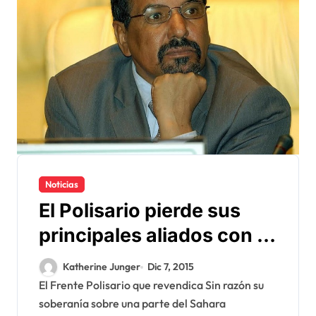
Noticias
El Polisario pierde sus
principales aliados con la
caida del precio del
Katherine Junger
Dic 7, 2015
petróleo
El Frente Polisario que revendica Sin razón su
soberanía sobre una parte del Sahara