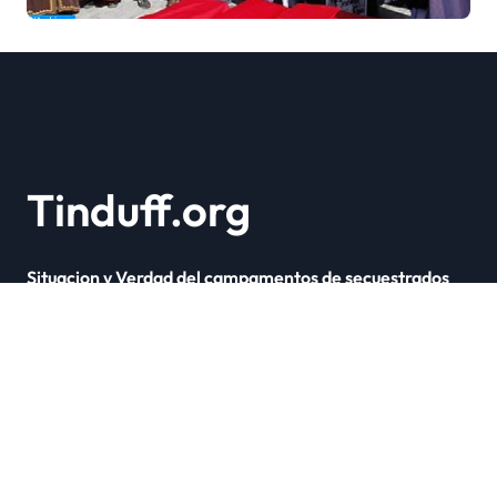
Marruecos bajo el reinado
del rey Mohammed VI
Tinduff.org
Situacion y Verdad del campamentos de secuestrados
Copyright © Todos los derechos reservados
|
Newsxo
por
Themeansar
.