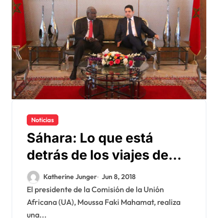
Noticias
Sáhara: Lo que está
detrás de los viajes de
Moussa Faki a Rabat y
Katherine Junger
Jun 8, 2018
Brahim Ghali a la África
El presidente de la Comisión de la Unión
Africana (UA), Moussa Faki Mahamat, realiza
austral
una...