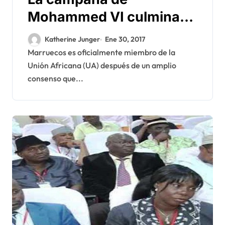
Mohammed VI culmina
en triunfo con la
Katherine Junger
Ene 30, 2017
readmisión de Marruecos
Marruecos es oficialmente miembro de la
Unión Africana (UA) después de un amplio
en la UA
consenso que...